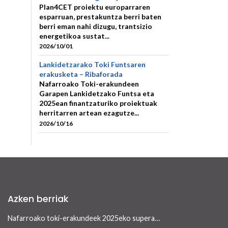
Plan4CET proiektu europarraren
esparruan, prestakuntza berri baten
berri eman nahi dizugu, trantsizio
energetikoa sustat...
2026/10/01
Lankidetzarako Toki Funtsaren
erakusketa – Ribaforada
Nafarroako Toki-erakundeen
Garapen Lankidetzako Funtsa eta
2025ean finantzaturiko proiektuak
herritarren artean ezagutze...
2026/10/16
Azken berriak
Nafarroako toki-erakundeek 2025eko superabita finantzarioki jasangarriak diren inbertsioak egiteko erabili ahalko dute 13/2026 Errege lege-dekretua onetsi ondoren