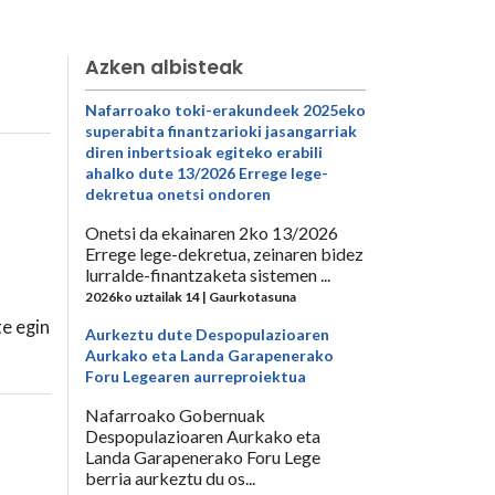
Azken albisteak
Nafarroako toki-erakundeek 2025eko
superabita finantzarioki jasangarriak
diren inbertsioak egiteko erabili
ahalko dute 13/2026 Errege lege-
dekretua onetsi ondoren
Onetsi da ekainaren 2ko 13/2026
Errege lege-dekretua, zeinaren bidez
lurralde-finantzaketa sistemen ...
2026ko uztailak 14 | Gaurkotasuna
e egin
Aurkeztu dute Despopulazioaren
Aurkako eta Landa Garapenerako
Foru Legearen aurreproiektua
Nafarroako Gobernuak
Despopulazioaren Aurkako eta
Landa Garapenerako Foru Lege
berria aurkeztu du os...