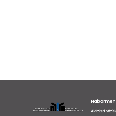
Nabarmen
Aldizkari ofizial