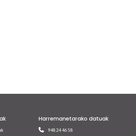
ak
Harremanetarako datuak
ak
948 24 46 58