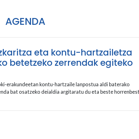
AGENDA
karitza eta kontu-hartzailetza
ko betetzeko zerrendak egiteko
i-erakundeetan kontu-hartzaile lanpostua aldi baterako
nda bat osatzeko deialdia argitaratu du eta beste horrenbest