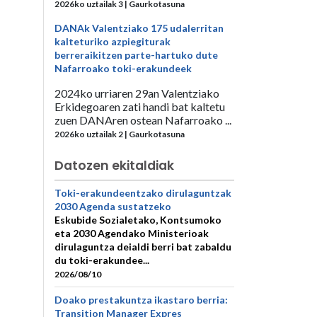
2026ko uztailak 3 | Gaurkotasuna
DANAk Valentziako 175 udalerritan
kalteturiko azpiegiturak
berreraikitzen parte-hartuko dute
Nafarroako toki-erakundeek
2024ko urriaren 29an Valentziako
Erkidegoaren zati handi bat kaltetu
zuen DANAren ostean Nafarroako ...
2026ko uztailak 2 | Gaurkotasuna
Datozen ekitaldiak
Toki-erakundeentzako dirulaguntzak
2030 Agenda sustatzeko
Eskubide Sozialetako, Kontsumoko
eta 2030 Agendako Ministerioak
dirulaguntza deialdi berri bat zabaldu
du toki-erakundee...
2026/08/10
Doako prestakuntza ikastaro berria:
Transition Manager Expres