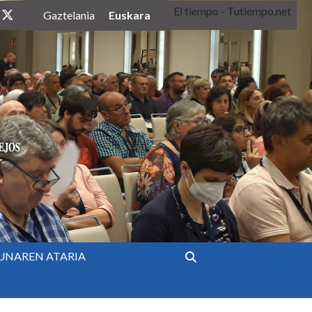
El tiempo - Tutiempo.net
twitter
Euskara
Gaztelania
UNAREN ATARIA
Bilatu