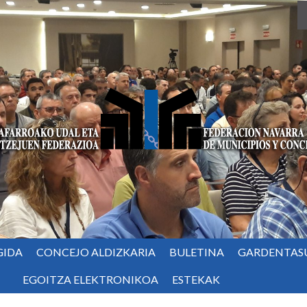
GIDA
CONCEJO ALDIZKARIA
BULETINA
GARDENTAS
EGOITZA ELEKTRONIKOA
ESTEKAK