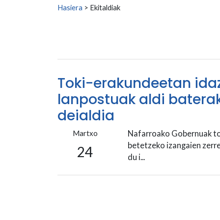
Search for:
Hasiera
>
Ekitaldiak
Toki-erakundeetan idaz
lanpostuak aldi batera
deialdia
Martxo
Nafarroako Gobernuak tok
betetzeko izangaien zerre
24
du i...