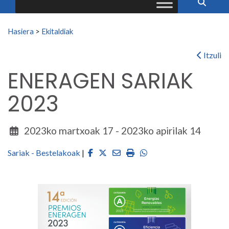
Search for:
Hasiera
>
Ekitaldiak
Itzuli
ENERAGEN SARIAK
2023
2023ko martxoak 17 - 2023ko apirilak 14
Facebook
Twitter
Email
Imprimir
Whatsapp
Sariak - Bestelakoak
|