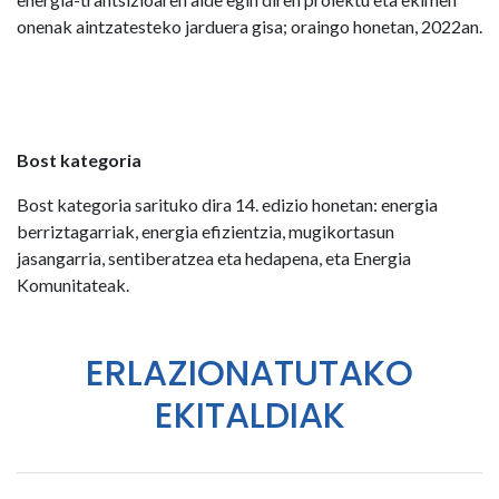
onenak aintzatesteko jarduera gisa; oraingo honetan, 2022an.
Bost kategoria
Bost kategoria sarituko dira 14. edizio honetan: energia
berriztagarriak, energia efizientzia, mugikortasun
jasangarria, sentiberatzea eta hedapena, eta Energia
Komunitateak.
ERLAZIONATUTAKO
EKITALDIAK