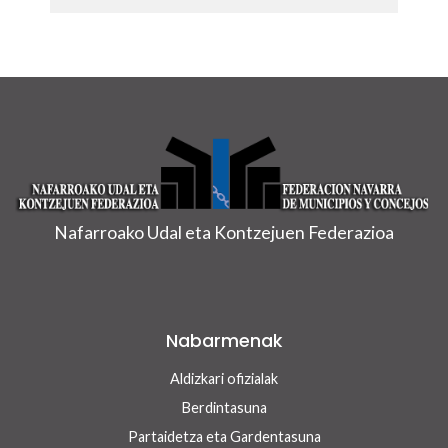
Nafarroako Udal eta Kontzejuen Federazioa
Nabarmenak
Aldizkari ofizialak
Berdintasuna
Partaidetza eta Gardentasuna