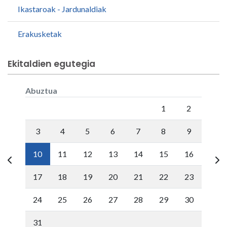
Ikastaroak - Jardunaldiak
Erakusketak
Ekitaldien egutegia
Abuztua
Lunes
Martes
Miércoles
Jueves
Viernes
Sábado
Doming
1
2
3
4
5
6
7
8
9
10
11
12
13
14
15
16
17
18
19
20
21
22
23
24
25
26
27
28
29
30
31