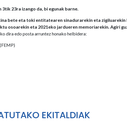
tik 23ra izango da, bi egunak barne.
ina bete eta toki entitatearen sinadurarekin eta zigiluarekin 
iektu osoarekin eta 2021eko jardueren memoriarekin. Agiri gu
iko dira edo posta arruntez honako helbidera:
s (FEMP)
ATUTAKO EKITALDIAK