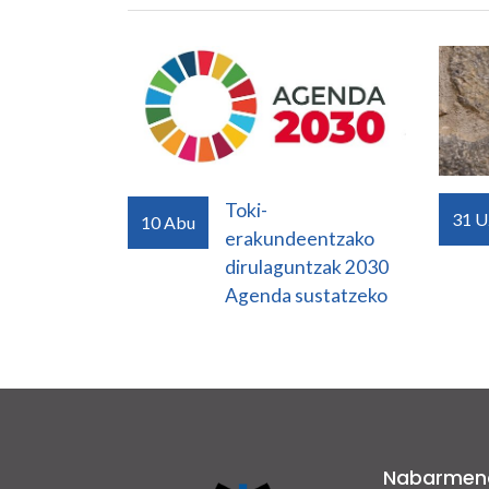
Toki-
31
U
10
Abu
erakundeentzako
dirulaguntzak 2030
Agenda sustatzeko
Nabarmen