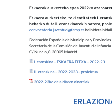
Eskaerak aurkezteko epea 2022ko azaroaren 3
Eskaera aurkezteko, toki entitateek I. eransk
beharko dute II. eranskinarekin batera, pro
convocatoria.juventud@femp.es
helbidera bidal
Federación Española de Municipios y Provincia
Secretaría de la Comisión de Juventud e Infancia
C/ Nuncio, 8, 28005 Madrid
I. eranskina – ESKAERA FITXA – 2022-23
II. eranskina – 2022-2023 – proiektua
2022-23ko deialdiaren oinarriak
ERLAZION