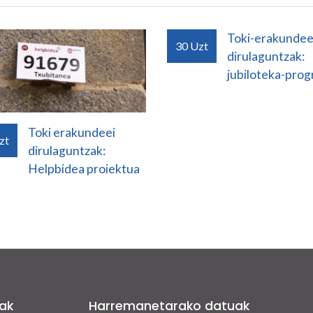
Toki-erakundee
30
Uzt
dirulaguntzak:
jubiloteka-pro
Toki erakundeei
zt
dirulaguntzak:
Helpbidea proiektua
ak
Harremanetarako datuak