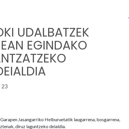
OKI UDALBATZEK
REAN EGINDAKO
ANTZATZEKO
EIALDIA
 23
 Garapen Jasangarriko Helburuetatik laugarrena, bosgarrena,
tenak, diruz laguntzeko deialdia.