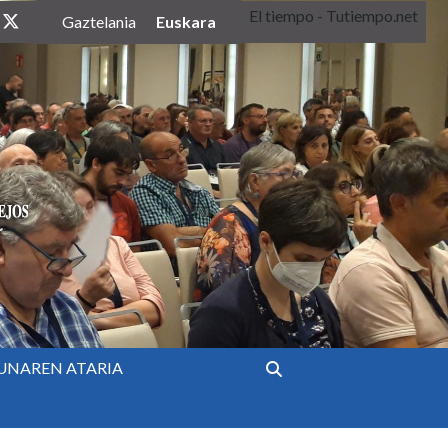
El tiempo - Tutiempo.net
twitter
Euskara
Gaztelania
UNAREN ATARIA
Bilatu