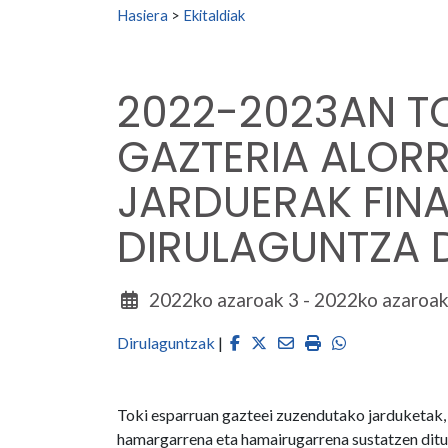
Search for:
Hasiera
>
Ekitaldiak
2022-2023AN T
GAZTERIA ALOR
JARDUERAK FIN
DIRULAGUNTZA D
2022ko azaroak 3 - 2022ko azaroak
Facebook
Twitter
Email
Imprimir
Whatsapp
Dirulaguntzak
|
Toki esparruan gazteei zuzendutako jarduketak,
hamargarrena eta hamairugarrena sustatzen dituz