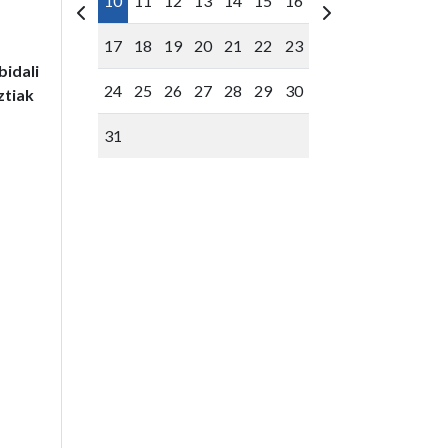
10
11
12
13
14
15
16
17
18
19
20
21
22
23
bidali
24
25
26
27
28
29
30
ztiak
31