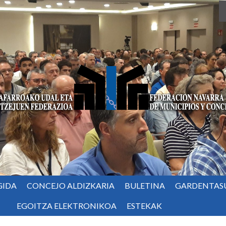
GIDA
CONCEJO ALDIZKARIA
BULETINA
GARDENTAS
EGOITZA ELEKTRONIKOA
ESTEKAK