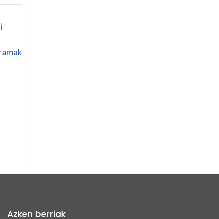
i
gramak
Azken berriak