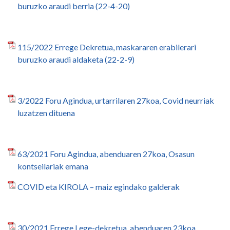
buruzko araudi berria (22-4-20)
115/2022
Errege Dekretua, maskararen erabilerari
buruzko araudi aldaketa (22-2-9)
3/2022 Foru Agindua, urtarrilaren 27koa, Covid neurriak
luzatzen dituena
63/2021 Foru Agindua, abenduaren 27koa, Osasun
kontseilariak emana
COVID eta KIROLA – maiz egindako galderak
30/2021 Errege Lege-dekretua, abenduaren 23koa