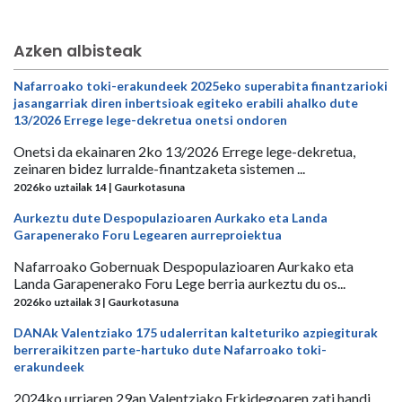
Azken albisteak
Nafarroako toki-erakundeek 2025eko superabita finantzarioki
jasangarriak diren inbertsioak egiteko erabili ahalko dute
13/2026 Errege lege-dekretua onetsi ondoren
Onetsi da ekainaren 2ko 13/2026 Errege lege-dekretua,
zeinaren bidez lurralde-finantzaketa sistemen ...
2026ko uztailak 14 | Gaurkotasuna
Aurkeztu dute Despopulazioaren Aurkako eta Landa
Garapenerako Foru Legearen aurreproiektua
Nafarroako Gobernuak Despopulazioaren Aurkako eta
Landa Garapenerako Foru Lege berria aurkeztu du os...
2026ko uztailak 3 | Gaurkotasuna
DANAk Valentziako 175 udalerritan kalteturiko azpiegiturak
berreraikitzen parte-hartuko dute Nafarroako toki-
erakundeek
2024ko urriaren 29an Valentziako Erkidegoaren zati handi