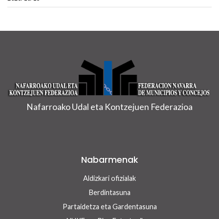
Nafarroako Udal eta Kontzejuen Federazioa
Nabarmenak
Aldizkari ofizialak
Berdintasuna
Partaidetza eta Gardentasuna