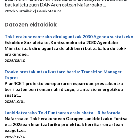
bat kaltetu zuen DANAren ostean Nafarroako ...
2026ko uztailak 2 | Gaurkotasuna
Datozen ekitaldiak
Toki-erakundeentzako dirulaguntzak 2030 Agenda sustatzeko
Eskubide Sozialetako, Kontsumoko eta 2030 Agendako
Ministerioak dirulaguntza deialdi berri bat zabaldu du toki-
erakundee...
2026/08/10
Doako prestakuntza ikastaro berria: Transition Manager
Expres
Plan4CET proiektu europarraren esparruan, prestakuntza
berri baten berri eman nahi dizugu, trantsizio energetikoa
sustat...
2026/10/01
Lankidetzarako Toki Funtsaren erakusketa – Ribaforada
Nafarroako Toki-erakundeen Garapen Lankidetzako Funtsa
eta 2025ean finantzaturiko proiektuak herritarren artean
ezagutze...
2026/10/16