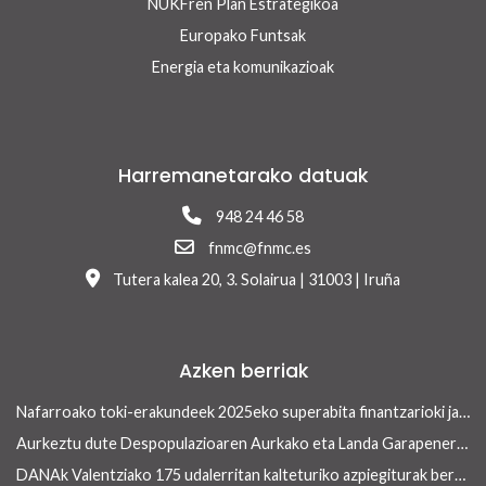
NUKFren Plan Estrategikoa
Europako Funtsak
Energia eta komunikazioak
Harremanetarako datuak
948 24 46 58
fnmc@fnmc.es
Tutera kalea 20, 3. Solairua | 31003 | Iruña
Azken berriak
Nafarroako toki-erakundeek 2025eko superabita finantzarioki jasangarriak diren inbertsioak egiteko erabili ahalko dute 13/2026 Errege lege-dekretua onetsi ondoren
Aurkeztu dute Despopulazioaren Aurkako eta Landa Garapenerako Foru Legearen aurreproiektua
DANAk Valentziako 175 udalerritan kalteturiko azpiegiturak berreraikitzen parte-hartuko dute Nafarroako toki-erakundeek