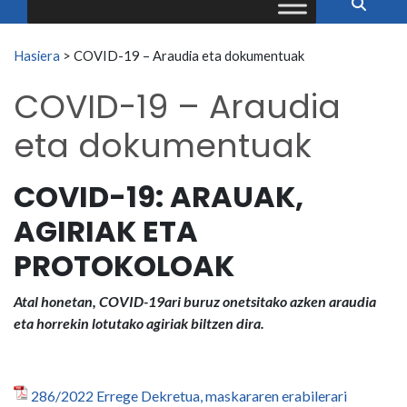
Search for:
Hasiera
>
COVID-19 – Araudia eta dokumentuak
COVID-19 – Araudia
eta dokumentuak
COVID-19: ARAUAK,
AGIRIAK ETA
PROTOKOLOAK
Atal honetan, COVID-19ari buruz onetsitako azken araudia
eta horrekin lotutako
agiriak biltzen dira.
286/2022 Errege Dekretua, maskararen erabilerari