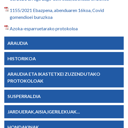
1155/2021 Ebazpena, abenduaren 16koa, Covid
gomendioei buruzkoa
Azoka-esparruetarako protokoloa
ARAUDIA
HISTORIKOA
ARAUDIA ETA IKASTETXEI ZUZENDUTAKO
PROTOKOLOAK
SUSPERRALDIA
JARDUERAK,AISIA,IGERILEKUAK...
HONDAKINAK