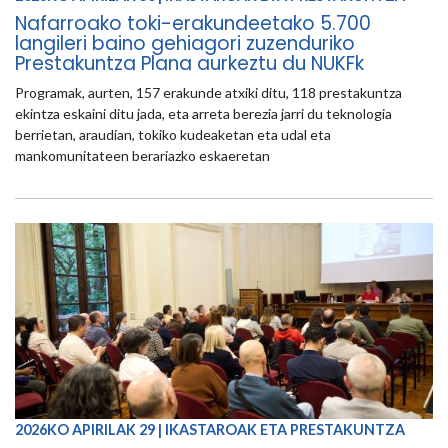
Nafarroako toki-erakundeetako 5.700
langileri baino gehiagori zuzenduriko
Prestakuntza Plana aurkeztu du NUKFk
Programak, aurten, 157 erakunde atxiki ditu, 118 prestakuntza
ekintza eskaini ditu jada, eta arreta berezia jarri du teknologia
berrietan, araudian, tokiko kudeaketan eta udal eta
mankomunitateen berariazko eskaeretan
2026KO APIRILAK 29 | IKASTAROAK ETA PRESTAKUNTZA