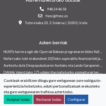
Harremanetarako datuak
948 24 46 58
fnmc@fnmc.es
Tutera kalea 20, 3. Solairua | 31003 | Iruña
Azken berriak
NUKFk harrera egin die Oporrak Bakean programaren bidez Nafarroara uda igarotzera etorritako saharar haurrei
Nafarroako toki-erakundeek 2025eko superabita finantzarioki jasangarriak diren inbertsioak egiteko erabili ahalko dute 13/2026 Errege lege-dekretua onetsi ondoren
Aurkeztu dute Despopulazioaren Aurkako eta Landa Garapenerako Foru Legearen aurreproiektua
DANAk Valentziako 175 udalerritan kalteturiko azpiegiturak berreraikitzen parte-hartuko dute Nafarroako toki-erakundeek
Concejo aldizkariaren azken aleak etxebizitza arloan ekiteko toki-erakundeek dituzten tresnak ditu ardatz
Cookieak erabiltzen ditugu gure webgunean zure nabigazio-
esperientzia hobetzeko, eduki pertsonalizatuak erakusteko
Toki-erakundeetan berdintasuneko politikak indartzeko hitzarmena berritu dute NUKFk eta Nafarroako Gobernuak
eta gure webgunearen trafikoa aztertzeko.
Kontaktua
Lege oharra
Cookieei buruzko Politika
Aceptar todas
Rechazar todas
Configurar
Irisgarritasuna
Pribatutasun-abisua
Salaketen kanala