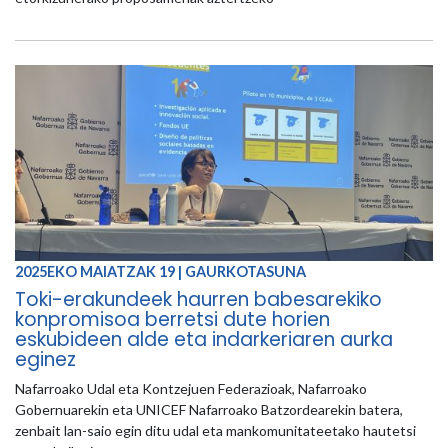
2025EKO MAIATZAK 19 | GAURKOTASUNA
Toki-erakundeek haurren babesarekiko
konpromisoa berretsi dute horien
eskubideen alde eta indarkeriaren aurka
eginez
Nafarroako Udal eta Kontzejuen Federazioak, Nafarroako
Gobernuarekin eta UNICEF Nafarroako Batzordearekin batera,
zenbait lan-saio egin ditu udal eta mankomunitateetako hautetsi