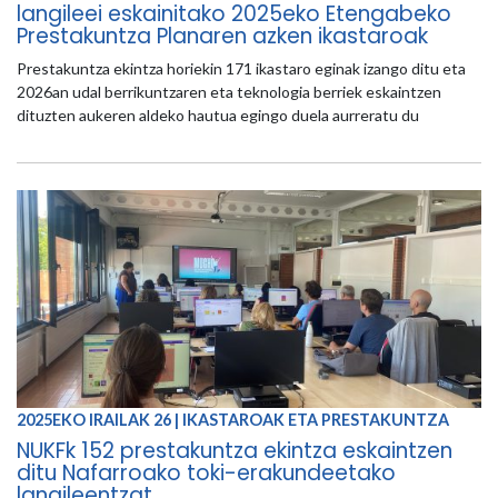
langileei eskainitako 2025eko Etengabeko
Prestakuntza Planaren azken ikastaroak
Prestakuntza ekintza horiekin 171 ikastaro eginak izango ditu eta
2026an udal berrikuntzaren eta teknologia berriek eskaintzen
dituzten aukeren aldeko hautua egingo duela aurreratu du
2025EKO IRAILAK 26 | IKASTAROAK ETA PRESTAKUNTZA
NUKFk 152 prestakuntza ekintza eskaintzen
ditu Nafarroako toki-erakundeetako
langileentzat