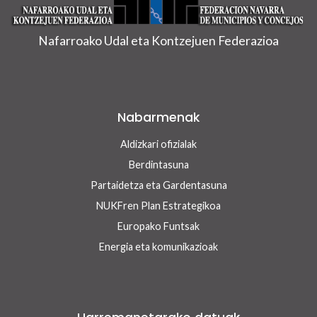
Nafarroako Udal eta Kontzejuen Federazioa
Nabarmenak
Aldizkari ofizialak
Berdintasuna
Partaidetza eta Gardentasuna
NUKFren Plan Estrategikoa
Europako Funtsak
Energia eta komunikazioak