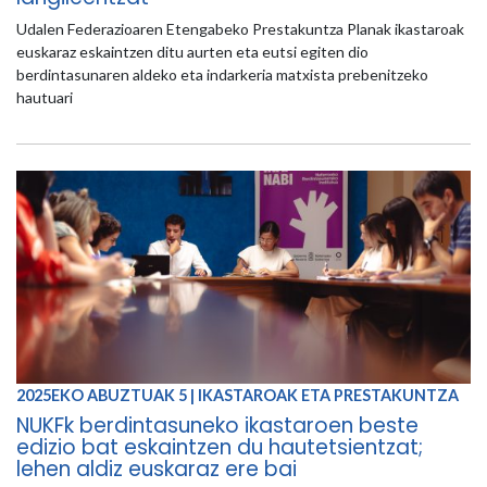
Udalen Federazioaren Etengabeko Prestakuntza Planak ikastaroak
euskaraz eskaintzen ditu aurten eta eutsi egiten dio
berdintasunaren aldeko eta indarkeria matxista prebenitzeko
hautuari
2025EKO ABUZTUAK 5 | IKASTAROAK ETA PRESTAKUNTZA
NUKFk berdintasuneko ikastaroen beste
edizio bat eskaintzen du hautetsientzat;
lehen aldiz euskaraz ere bai