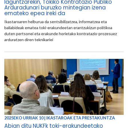
laguntzarekin, Tokiko Kontratazio Publiko
Arduradunari buruzko mintegian izena
emateko epea ireki da
Ikastaroaren helburua da sentsibilizatzea, informatzea eta
baliabideak ematea toki-erakundeetan erantzukizun politikoa
duten pertsonei eta erakunde horietako kontratazio-prozesuez
arduratzen diren teknikariei
2025EKO URRIAK 10 | IKASTAROAK ETA PRESTAKUNTZA
Abian ditu NUKFk toki-erakundeetako