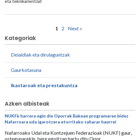
eta teknikarientzat
1
2
Next »
Kategoriak
Deialdiak eta dirulaguntzak
Gaurkotasuna
Ikastaroak eta prestakuntza
Azken albisteak
NUKFk harrera egin die Oporrak Bakean programaren bidez
Nafarroara uda igarotzera etorritako saharar haurrei
Nafarroako Udal eta Kontzejuen Federazioak (NUKF) gaur,
ostegunarekin, bere egoitzan hartu ditu Opor...