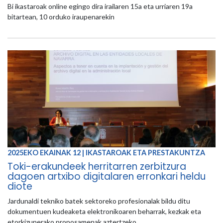
Bi ikastaroak online egingo dira irailaren 15a eta urriaren 19a
bitartean, 10 orduko iraupenarekin
2025EKO EKAINAK 12 | IKASTAROAK ETA PRESTAKUNTZA
Toki-erakundeek herritarren zerbitzura
dagoen artxibo digitalaren erronkari heldu
diote
Jardunaldi tekniko batek sektoreko profesionalak bildu ditu
dokumentuen kudeaketa elektronikoaren beharrak, kezkak eta
etorkizunerako proposamenak aztertzeko