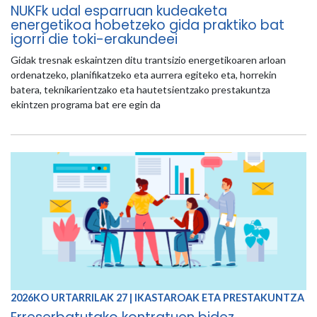
NUKFk udal esparruan kudeaketa
energetikoa hobetzeko gida praktiko bat
igorri die toki-erakundeei
Gidak tresnak eskaintzen ditu trantsizio energetikoaren arloan
ordenatzeko, planifikatzeko eta aurrera egiteko eta, horrekin
batera, teknikarientzako eta hautetsientzako prestakuntza
ekintzen programa bat ere egin da
2026KO URTARRILAK 27 | IKASTAROAK ETA PRESTAKUNTZA