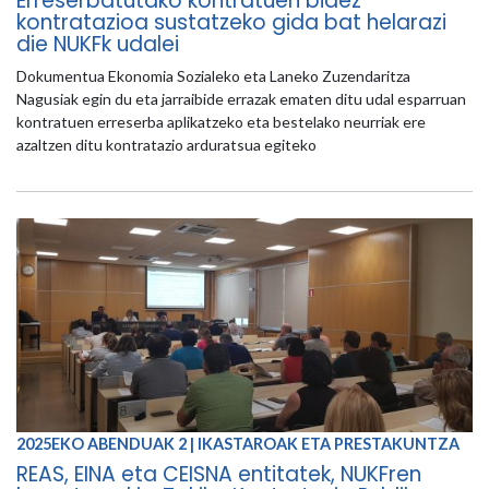
Erreserbatutako kontratuen bidez
kontratazioa sustatzeko gida bat helarazi
die NUKFk udalei
Dokumentua Ekonomia Sozialeko eta Laneko Zuzendaritza
Nagusiak egin du eta jarraibide errazak ematen ditu udal esparruan
kontratuen erreserba aplikatzeko eta bestelako neurriak ere
azaltzen ditu kontratazio arduratsua egiteko
2025EKO ABENDUAK 2 | IKASTAROAK ETA PRESTAKUNTZA
REAS, EINA eta CEISNA entitatek, NUKFren