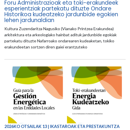
Foru Administrazioak eta toki-erakundeek
esperientziak partekatu dituzte Ondare
Historikoa kudeatzeko jardunbide egokien
lehen jardunaldian
Kultura Zuzendaritza Nagusiko (Vianako Printzea Erakundea)
arkitektura eta arkeologiako hainbat adituk jardunbide egokiak
partekatu dituzte Nafarroako ondarearen kudeaketan, tokiko
erakundeetan sortzen diren gaiei erantzuteko
2026KO OTSAILAK 13 | IKASTAROAK ETA PRESTAKUNTZA