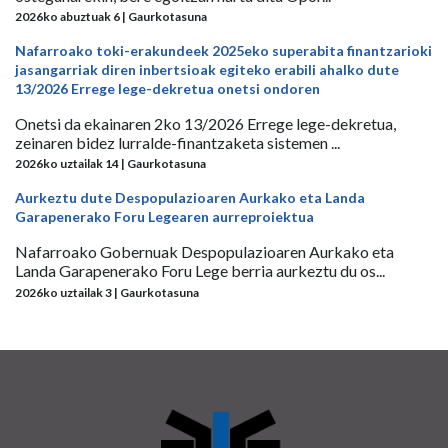
2026ko abuztuak 6 | Gaurkotasuna
Nafarroako toki-erakundeek 2025eko superabita finantzarioki
jasangarriak diren inbertsioak egiteko erabili ahalko dute
13/2026 Errege lege-dekretua onetsi ondoren
Onetsi da ekainaren 2ko 13/2026 Errege lege-dekretua,
zeinaren bidez lurralde-finantzaketa sistemen ...
2026ko uztailak 14 | Gaurkotasuna
Aurkeztu dute Despopulazioaren Aurkako eta Landa
Garapenerako Foru Legearen aurreproiektua
Nafarroako Gobernuak Despopulazioaren Aurkako eta
Landa Garapenerako Foru Lege berria aurkeztu du os...
2026ko uztailak 3 | Gaurkotasuna