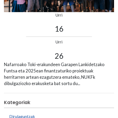
Urri
16
Urri
26
Nafarroako Toki-erakundeen Garapen Lankidetzako
Funtsa eta 2025ean finantzaturiko proiektuak
herritarren artean ezagutzera emateko, NUKFk
dibulgaziozko erakusketa bat sortu du...
Kategoriak
Dirulaguntzak