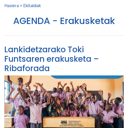
Search for:
Hasiera
>
Ekitaldiak
AGENDA - Erakusketak
Lankidetzarako Toki
Funtsaren erakusketa –
Ribaforada