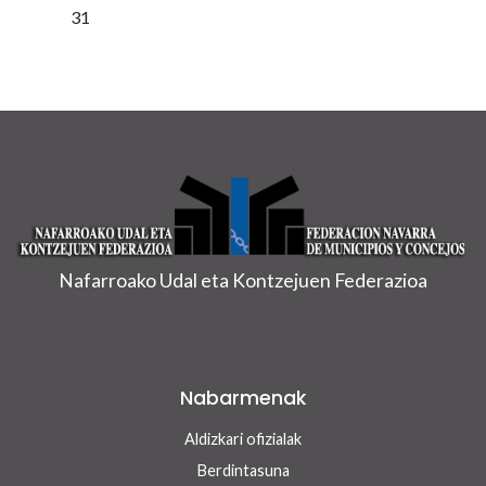
31
Nafarroako Udal eta Kontzejuen Federazioa
Nabarmenak
Aldizkari ofizialak
Berdintasuna