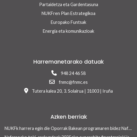
Partaidetza eta Gardentasuna
NUKFren Plan Estrategikoa
Europako Funtsak
Energia eta komunikazioak
Harremanetarako datuak
948 24 46 58
fnmc@fnmc.es
Tutera kalea 20, 3. Solairua | 31003 | Iruña
Azken berriak
NUKFk harrera egin die Oporrak Bakean programaren bidez Nafarroara uda igarotzera etorritako saharar haurrei