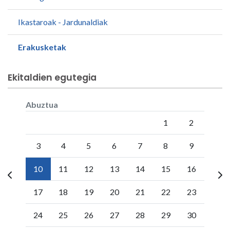
Ikastaroak - Jardunaldiak
Erakusketak
Ekitaldien egutegia
Abuztua
Lunes
Martes
Miércoles
Jueves
Viernes
Sábado
Doming
1
2
3
4
5
6
7
8
9
10
11
12
13
14
15
16
17
18
19
20
21
22
23
24
25
26
27
28
29
30