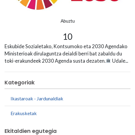
Abuztu
10
Eskubide Sozialetako, Kontsumoko eta 2030 Agendako
Ministerioak dirulaguntza deialdi berri bat zabaldu du
toki-erakundeek 2030 Agenda susta dezaten.
Udale...
Kategoriak
Ikastaroak - Jardunaldiak
Erakusketak
Ekitaldien egutegia