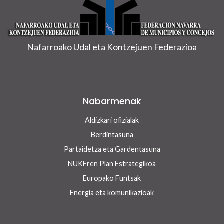
Nafarroako Udal eta Kontzejuen Federazioa
Nabarmenak
Aldizkari ofizialak
Berdintasuna
Partaidetza eta Gardentasuna
NUKFren Plan Estrategikoa
Europako Funtsak
Energia eta komunikazioak