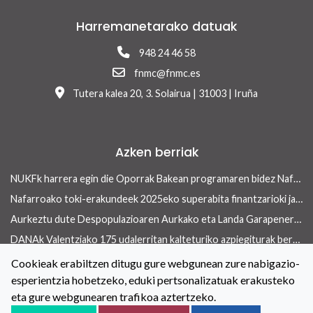
Harremanetarako datuak
948 24 46 58
fnmc@fnmc.es
Tutera kalea 20, 3. Solairua | 31003 | Iruña
Azken berriak
NUKFk harrera egin die Oporrak Bakean programaren bidez Nafarroara uda igarotzera etorritako saharar haurrei
Nafarroako toki-erakundeek 2025eko superabita finantzarioki jasangarriak diren inbertsioak egiteko erabili ahalko dute 13/2026 Errege lege-dekretua onetsi ondoren
Aurkeztu dute Despopulazioaren Aurkako eta Landa Garapenerako Foru Legearen aurreproiektua
DANAk Valentziako 175 udalerritan kalteturiko azpiegiturak berreraikitzen parte-hartuko dute Nafarroako toki-erakundeek
Concejo aldizkariaren azken aleak etxebizitza arloan ekiteko toki-erakundeek dituzten tresnak ditu ardatz
Cookieak erabiltzen ditugu gure webgunean zure nabigazio-
esperientzia hobetzeko, eduki pertsonalizatuak erakusteko
Toki-erakundeetan berdintasuneko politikak indartzeko hitzarmena berritu dute NUKFk eta Nafarroako Gobernuak
eta gure webgunearen trafikoa aztertzeko.
Kontaktua
Lege oharra
Cookieei buruzko Politika