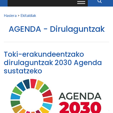
Search for:
Hasiera
>
Ekitaldiak
AGENDA - Dirulaguntzak
Toki-erakundeentzako
dirulaguntzak 2030 Agenda
sustatzeko