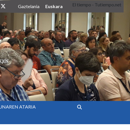
El tiempo - Tutiempo.net
twitter
Euskara
Gaztelania
UNAREN ATARIA
Bilatu