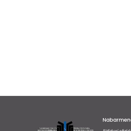
Nabarmen
Aldizkari ofizial