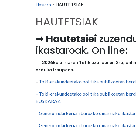
Search for:
Hasiera
>
HAUTETSIAK
HAUTETSIAK
⇒ Hautetsiei
zuzendu
ikastaroak. On line:
2026ko urriaren 1etik azaroaren 2ra, onlin
orduko iraupena.
–
Toki-erakundeetako politika publikoetan berdi
– Toki-erakundeetako politika publikoetan berdi
EUSKARAZ.
– Genero indarkeriari buruzko oinarrizko ikastar
– Genero indarkeriari buruzko oinarrizko ikast