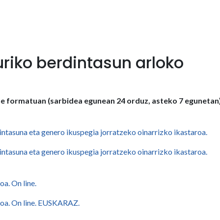
riko berdintasun arloko
e formatuan (sarbidea egunean 24 orduz, asteko 7 egunetan)
ntasuna eta genero ikuspegia jorratzeko oinarrizko ikastaroa.
ntasuna eta genero ikuspegia jorratzeko oinarrizko ikastaroa.
oa. On line.
aroa. On line. EUSKARAZ.