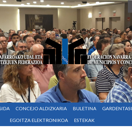
GIDA
CONCEJO ALDIZKARIA
BULETINA
GARDENTAS
EGOITZA ELEKTRONIKOA
ESTEKAK