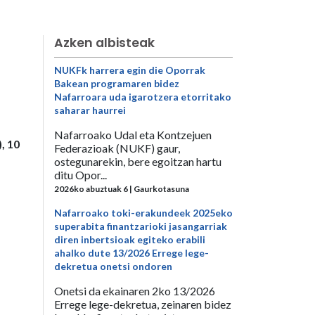
Azken albisteak
NUKFk harrera egin die Oporrak
Bakean programaren bidez
Nafarroara uda igarotzera etorritako
saharar haurrei
Nafarroako Udal eta Kontzejuen
, 10
Federazioak (NUKF) gaur,
ostegunarekin, bere egoitzan hartu
ditu Opor...
2026ko abuztuak 6 | Gaurkotasuna
Nafarroako toki-erakundeek 2025eko
superabita finantzarioki jasangarriak
diren inbertsioak egiteko erabili
ahalko dute 13/2026 Errege lege-
dekretua onetsi ondoren
Onetsi da ekainaren 2ko 13/2026
Errege lege-dekretua, zeinaren bidez