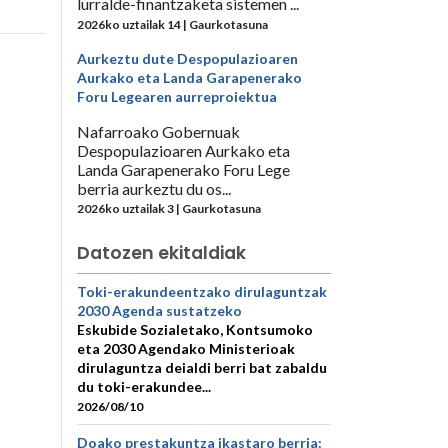
lurralde-finantzaketa sistemen ...
2026ko uztailak 14 | Gaurkotasuna
Aurkeztu dute Despopulazioaren
Aurkako eta Landa Garapenerako
Foru Legearen aurreproiektua
Nafarroako Gobernuak
Despopulazioaren Aurkako eta
Landa Garapenerako Foru Lege
berria aurkeztu du os...
2026ko uztailak 3 | Gaurkotasuna
Datozen ekitaldiak
Toki-erakundeentzako dirulaguntzak
2030 Agenda sustatzeko
Eskubide Sozialetako, Kontsumoko
eta 2030 Agendako Ministerioak
dirulaguntza deialdi berri bat zabaldu
du toki-erakundee...
2026/08/10
Doako prestakuntza ikastaro berria: