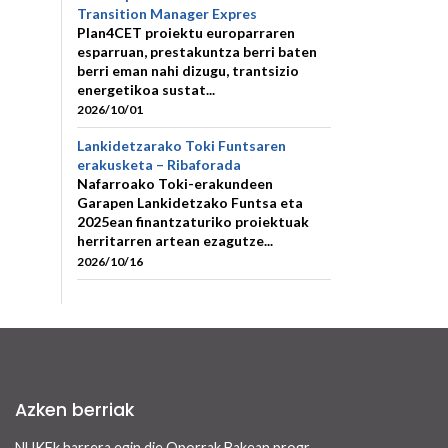
Transition Manager Expres
Plan4CET proiektu europarraren
esparruan, prestakuntza berri baten
berri eman nahi dizugu, trantsizio
energetikoa sustat...
2026/10/01
Lankidetzarako Toki Funtsaren
erakusketa – Ribaforada
Nafarroako Toki-erakundeen
Garapen Lankidetzako Funtsa eta
2025ean finantzaturiko proiektuak
herritarren artean ezagutze...
2026/10/16
Azken berriak
NUKFk harrera egin die Oporrak Bakean programaren bidez Nafarroara uda igarotzera etorritako saharar haurrei