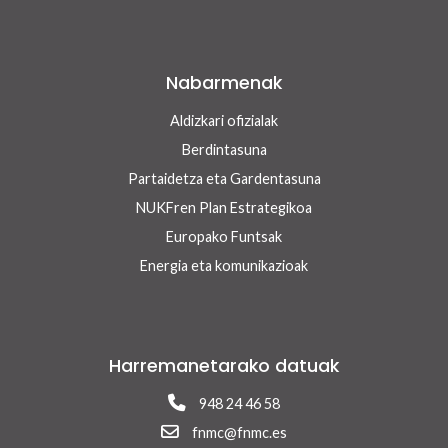
Nabarmenak
Aldizkari ofizialak
Berdintasuna
Partaidetza eta Gardentasuna
NUKFren Plan Estrategikoa
Europako Funtsak
Energia eta komunikazioak
Harremanetarako datuak
948 24 46 58
fnmc@fnmc.es