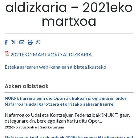
aldizkaria – 2021eko
martxoa
Facebook
Twitter
Email
Imprimir
Whatsapp
2021EKO MARTXOKO ALDIZKARIA
Esteka sarearen web-kanalean albistea ikusteko
Azken albisteak
NUKFk harrera egin die Oporrak Bakean programaren bidez
Nafarroara uda igarotzera etorritako saharar haurrei
Nafarroako Udal eta Kontzejuen Federazioak (NUKF) gaur,
ostegunarekin, bere egoitzan hartu ditu Opor...
2026ko abuztuak 6 | Gaurkotasuna
Nafarroako toki-erakundeek 2025eko superabita finantzarioki