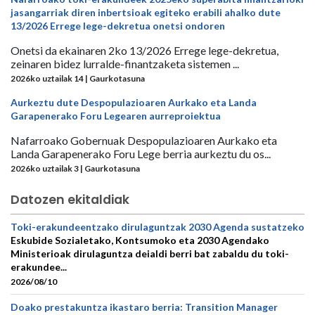
jasangarriak diren inbertsioak egiteko erabili ahalko dute
13/2026 Errege lege-dekretua onetsi ondoren
Onetsi da ekainaren 2ko 13/2026 Errege lege-dekretua,
zeinaren bidez lurralde-finantzaketa sistemen ...
2026ko uztailak 14 | Gaurkotasuna
Aurkeztu dute Despopulazioaren Aurkako eta Landa
Garapenerako Foru Legearen aurreproiektua
Nafarroako Gobernuak Despopulazioaren Aurkako eta
Landa Garapenerako Foru Lege berria aurkeztu du os...
2026ko uztailak 3 | Gaurkotasuna
Datozen ekitaldiak
Toki-erakundeentzako dirulaguntzak 2030 Agenda sustatzeko
Eskubide Sozialetako, Kontsumoko eta 2030 Agendako
Ministerioak dirulaguntza deialdi berri bat zabaldu du toki-
erakundee...
2026/08/10
Doako prestakuntza ikastaro berria: Transition Manager