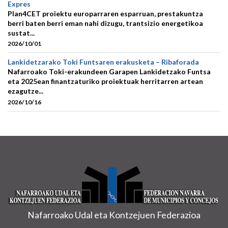
Expres
Plan4CET proiektu europarraren esparruan, prestakuntza
berri baten berri eman nahi dizugu, trantsizio energetikoa
sustat...
2026/10/01
Lankidetzarako Toki Funtsaren erakusketa – Ribaforada
Nafarroako Toki-erakundeen Garapen Lankidetzako Funtsa
eta 2025ean finantzaturiko proiektuak herritarren artean
ezagutze...
2026/10/16
Nafarroako Udal eta Kontzejuen Federazioa