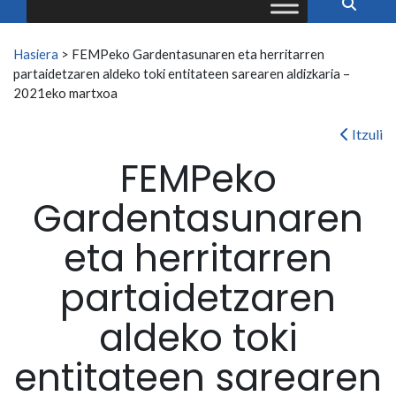
Search for:
Hasiera
>
FEMPeko Gardentasunaren eta herritarren
partaidetzaren aldeko toki entitateen sarearen aldizkaria –
2021eko martxoa
Itzuli
FEMPeko
Gardentasunaren
eta herritarren
partaidetzaren
aldeko toki
entitateen sarearen