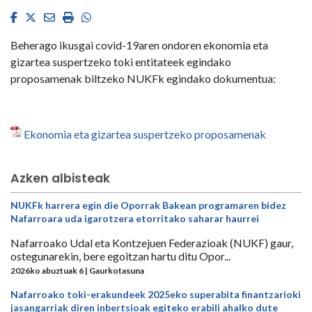
Facebook
Twitter
Email
Imprimir
Whatsapp
Beherago ikusgai covid-19aren ondoren ekonomia eta
gizartea suspertzeko toki entitateek egindako
proposamenak biltzeko NUKFk egindako dokumentua:
Ekonomia eta gizartea suspertzeko proposamenak
Azken albisteak
NUKFk harrera egin die Oporrak Bakean programaren bidez
Nafarroara uda igarotzera etorritako saharar haurrei
Nafarroako Udal eta Kontzejuen Federazioak (NUKF) gaur,
ostegunarekin, bere egoitzan hartu ditu Opor...
2026ko abuztuak 6 | Gaurkotasuna
Nafarroako toki-erakundeek 2025eko superabita finantzarioki
jasangarriak diren inbertsioak egiteko erabili ahalko dute