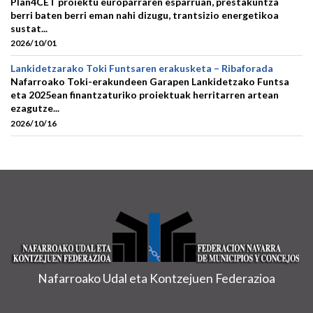
Plan4CET proiektu europarraren esparruan, prestakuntza
berri baten berri eman nahi dizugu, trantsizio energetikoa
sustat...
2026/10/01
Lankidetzarako Toki Funtsaren erakusketa – Ribaforada
Nafarroako Toki-erakundeen Garapen Lankidetzako Funtsa
eta 2025ean finantzaturiko proiektuak herritarren artean
ezagutze...
2026/10/16
Nafarroako Udal eta Kontzejuen Federazioa