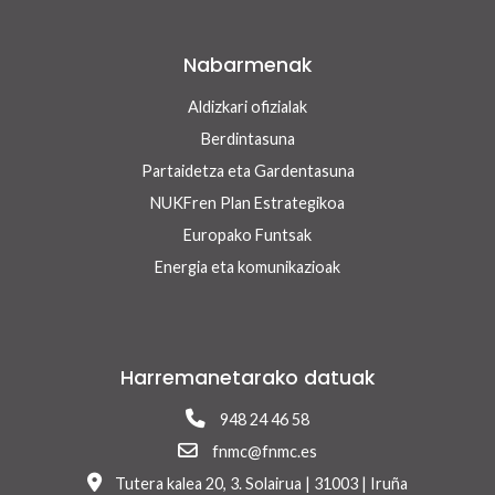
Nabarmenak
Aldizkari ofizialak
Berdintasuna
Partaidetza eta Gardentasuna
NUKFren Plan Estrategikoa
Europako Funtsak
Energia eta komunikazioak
Harremanetarako datuak
948 24 46 58
fnmc@fnmc.es
Tutera kalea 20, 3. Solairua | 31003 | Iruña