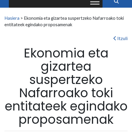
Search for:
Hasiera
>
Ekonomia eta gizartea suspertzeko Nafarroako toki
entitateek egindako proposamenak
Itzuli
Ekonomia eta
gizartea
suspertzeko
Nafarroako toki
entitateek egindako
proposamenak