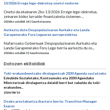
13/2026 Errege lege-dekretua onetsi ondoren
Onetsi da ekainaren 2ko 13/2026 Errege lege-dekretua,
zeinaren bidez lurralde-finantzaketa sistemen ...
2026ko uztailak 14 | Gaurkotasuna
Aurkeztu dute Despopulazioaren Aurkako eta Landa
Garapenerako Foru Legearen aurreproiektua
Nafarroako Gobernuak Despopulazioaren Aurkako eta
Landa Garapenerako Foru Lege berria aurkeztu du os...
2026ko uztailak 3 | Gaurkotasuna
Datozen ekitaldiak
Toki-erakundeentzako dirulaguntzak 2030 Agenda sustatzeko
Eskubide Sozialetako, Kontsumoko eta 2030 Agendako
Ministerioak dirulaguntza deialdi berri bat zabaldu du toki-
erakundee...
2026/08/10
Doako prestakuntza ikastaro berria: Transition Manager
Expres