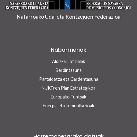
Nafarroako Udal eta Kontzejuen Federazioa
Nabarmenak
Aldizkari ofizialak
Berdintasuna
Partaidetza eta Gardentasuna
NUKFren Plan Estrategikoa
Europako Funtsak
Energia eta komunikazioak
Harremanetarako datuak