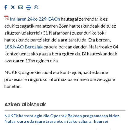
Facebook
Twitter
Email
Imprimir
Whatsapp
Irailaren 24ko 229. EAOn
hautagai zerrendarik ez
edukitzeagatik maiatzaren 26an hauteskundeak deitu ez
zituzten udalerriei (31 Nafarroan) zuzenduriko toki
hauteskunde partzialen deia argitaratu da. Era berean,
189.NAO Bereziak
egoera berean dauden Nafarroako 84
kontzejuentzako gauza bera egiten du. Bi hauteskundeak
azaroaren 17an eginen dira.
NUKFk, dagoekien udal eta kontzejuei, hauteskunde
prozesuaren inguruko informazioa emanen die webgune
honetan.
Azken albisteak
NUKFk harrera egin die Oporrak Bakean programaren bidez
Nafarroara uda igarotzera etorritako saharar haurrei