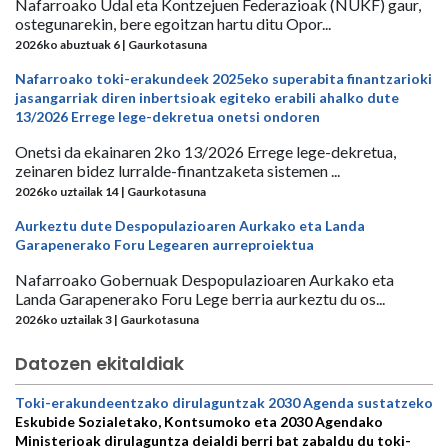
Nafarroako Udal eta Kontzejuen Federazioak (NUKF) gaur,
ostegunarekin, bere egoitzan hartu ditu Opor...
2026ko abuztuak 6 | Gaurkotasuna
Nafarroako toki-erakundeek 2025eko superabita finantzarioki
jasangarriak diren inbertsioak egiteko erabili ahalko dute
13/2026 Errege lege-dekretua onetsi ondoren
Onetsi da ekainaren 2ko 13/2026 Errege lege-dekretua,
zeinaren bidez lurralde-finantzaketa sistemen ...
2026ko uztailak 14 | Gaurkotasuna
Aurkeztu dute Despopulazioaren Aurkako eta Landa
Garapenerako Foru Legearen aurreproiektua
Nafarroako Gobernuak Despopulazioaren Aurkako eta
Landa Garapenerako Foru Lege berria aurkeztu du os...
2026ko uztailak 3 | Gaurkotasuna
Datozen ekitaldiak
Toki-erakundeentzako dirulaguntzak 2030 Agenda sustatzeko
Eskubide Sozialetako, Kontsumoko eta 2030 Agendako
Ministerioak dirulaguntza deialdi berri bat zabaldu du toki-