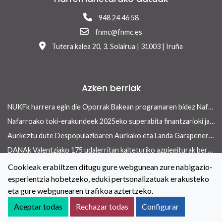
948 24 46 58
fnmc@fnmc.es
Tutera kalea 20, 3. Solairua | 31003 | Iruña
Azken berriak
NUKFk harrera egin die Oporrak Bakean programaren bidez Nafarroara uda igarotzera etorritako saharar haurrei
Nafarroako toki-erakundeek 2025eko superabita finantzarioki jasangarriak diren inbertsioak egiteko erabili ahalko dute 13/2026 Errege lege-dekretua onetsi ondoren
Aurkeztu dute Despopulazioaren Aurkako eta Landa Garapenerako Foru Legearen aurreproiektua
DANAk Valentziako 175 udalerritan kalteturiko azpiegiturak berreraikitzen parte-hartuko dute Nafarroako toki-erakundeek
Concejo aldizkariaren azken aleak etxebizitza arloan ekiteko toki-erakundeek dituzten tresnak ditu ardatz
Cookieak erabiltzen ditugu gure webgunean zure nabigazio-
esperientzia hobetzeko, eduki pertsonalizatuak erakusteko
Toki-erakundeetan berdintasuneko politikak indartzeko hitzarmena berritu dute NUKFk eta Nafarroako Gobernuak
eta gure webgunearen trafikoa aztertzeko.
Kontaktua
Lege oharra
Cookieei buruzko Politika
Aceptar todas
Rechazar todas
Configurar
Irisgarritasuna
Pribatutasun-abisua
Salaketen kanala