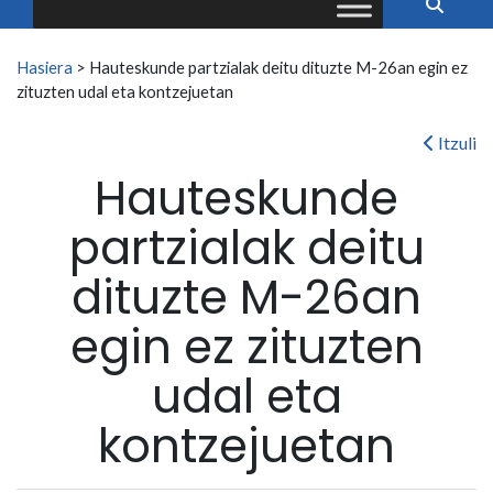
Search for:
Hasiera
>
Hauteskunde partzialak deitu dituzte M-26an egin ez
zituzten udal eta kontzejuetan
Itzuli
Hauteskunde
partzialak deitu
dituzte M-26an
egin ez zituzten
udal eta
kontzejuetan