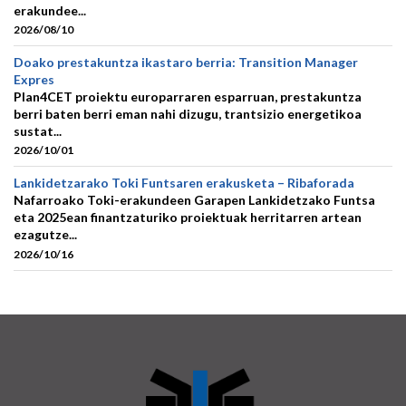
erakundee...
2026/08/10
Doako prestakuntza ikastaro berria: Transition Manager
Expres
Plan4CET proiektu europarraren esparruan, prestakuntza
berri baten berri eman nahi dizugu, trantsizio energetikoa
sustat...
2026/10/01
Lankidetzarako Toki Funtsaren erakusketa – Ribaforada
Nafarroako Toki-erakundeen Garapen Lankidetzako Funtsa
eta 2025ean finantzaturiko proiektuak herritarren artean
ezagutze...
2026/10/16