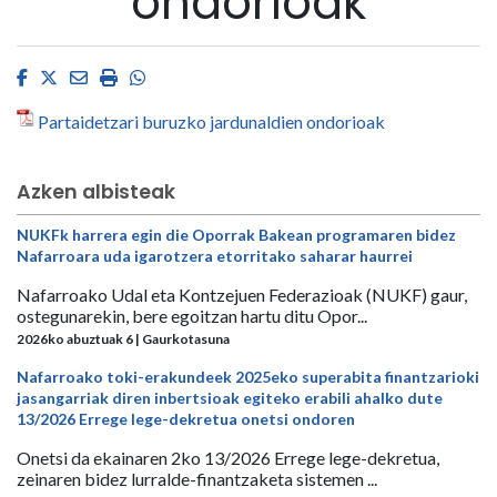
ondorioak
Facebook
Twitter
Email
Imprimir
Whatsapp
Partaidetzari buruzko jardunaldien ondorioak
Azken albisteak
NUKFk harrera egin die Oporrak Bakean programaren bidez
Nafarroara uda igarotzera etorritako saharar haurrei
Nafarroako Udal eta Kontzejuen Federazioak (NUKF) gaur,
ostegunarekin, bere egoitzan hartu ditu Opor...
2026ko abuztuak 6 | Gaurkotasuna
Nafarroako toki-erakundeek 2025eko superabita finantzarioki
jasangarriak diren inbertsioak egiteko erabili ahalko dute
13/2026 Errege lege-dekretua onetsi ondoren
Onetsi da ekainaren 2ko 13/2026 Errege lege-dekretua,
zeinaren bidez lurralde-finantzaketa sistemen ...