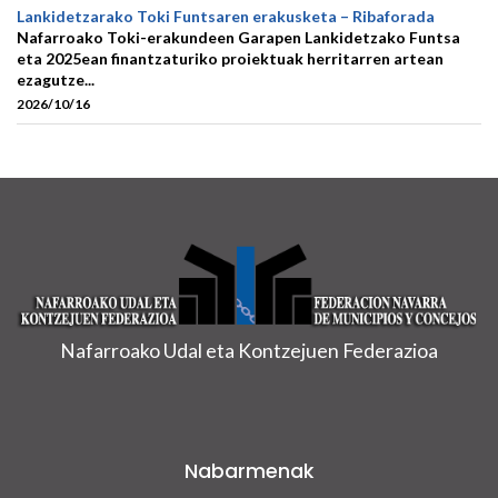
Lankidetzarako Toki Funtsaren erakusketa – Ribaforada
Nafarroako Toki-erakundeen Garapen Lankidetzako Funtsa
eta 2025ean finantzaturiko proiektuak herritarren artean
ezagutze...
2026/10/16
Nafarroako Udal eta Kontzejuen Federazioa
Nabarmenak