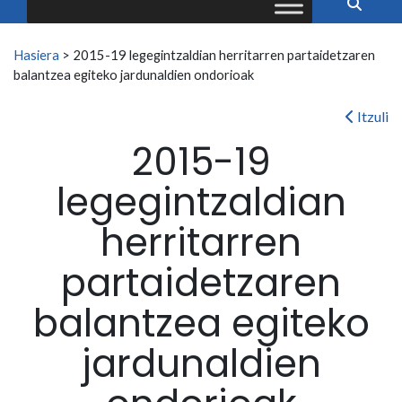
Search for:
Hasiera
>
2015-19 legegintzaldian herritarren partaidetzaren
balantzea egiteko jardunaldien ondorioak
Itzuli
2015-19
legegintzaldian
herritarren
partaidetzaren
balantzea egiteko
jardunaldien