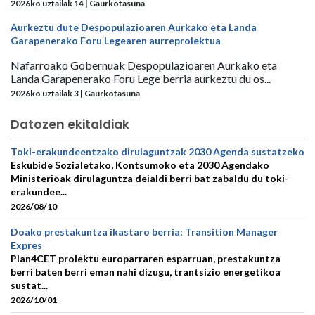
2026ko uztailak 14 | Gaurkotasuna
Aurkeztu dute Despopulazioaren Aurkako eta Landa
Garapenerako Foru Legearen aurreproiektua
Nafarroako Gobernuak Despopulazioaren Aurkako eta
Landa Garapenerako Foru Lege berria aurkeztu du os...
2026ko uztailak 3 | Gaurkotasuna
Datozen ekitaldiak
Toki-erakundeentzako dirulaguntzak 2030 Agenda sustatzeko
Eskubide Sozialetako, Kontsumoko eta 2030 Agendako
Ministerioak dirulaguntza deialdi berri bat zabaldu du toki-
erakundee...
2026/08/10
Doako prestakuntza ikastaro berria: Transition Manager
Expres
Plan4CET proiektu europarraren esparruan, prestakuntza
berri baten berri eman nahi dizugu, trantsizio energetikoa
sustat...
2026/10/01