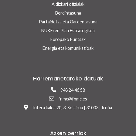
Aldizkari ofizialak
Berdintasuna
Partaidetza eta Gardentasuna
NUKFren Plan Estrategikoa
Europako Funtsak
Energia eta komunikazioak
Harremanetarako datuak
948 24 46 58
fnmc@fnmc.es
Tutera kalea 20, 3. Solairua | 31003 | Iruña
Azken berriak