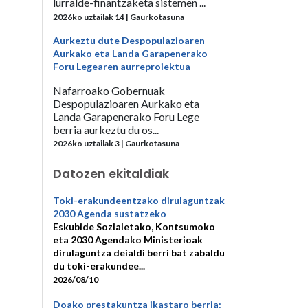
lurralde-finantzaketa sistemen ...
2026ko uztailak 14 | Gaurkotasuna
Aurkeztu dute Despopulazioaren
Aurkako eta Landa Garapenerako
Foru Legearen aurreproiektua
Nafarroako Gobernuak
Despopulazioaren Aurkako eta
Landa Garapenerako Foru Lege
berria aurkeztu du os...
2026ko uztailak 3 | Gaurkotasuna
Datozen ekitaldiak
Toki-erakundeentzako dirulaguntzak
2030 Agenda sustatzeko
Eskubide Sozialetako, Kontsumoko
eta 2030 Agendako Ministerioak
dirulaguntza deialdi berri bat zabaldu
du toki-erakundee...
2026/08/10
Doako prestakuntza ikastaro berria: