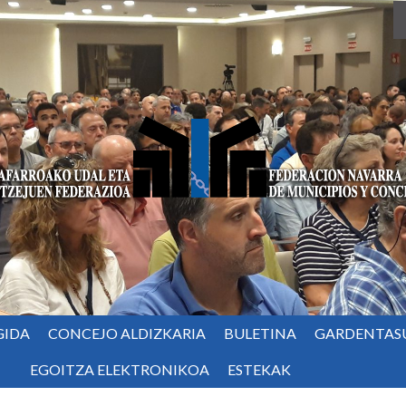
GIDA
CONCEJO ALDIZKARIA
BULETINA
GARDENTAS
EGOITZA ELEKTRONIKOA
ESTEKAK