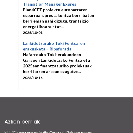
Transition Manager Expres
Plan4CET proiektu europarraren
esparruan, prestakuntza berri baten
berri eman nahi dizugu, trantsizio
energetikoa sustat...
2026/10/01
Lankidetzarako Toki Funtsaren
erakusketa – Ribaforada
Nafarroako Toki-erakundeen
Garapen Lankidetzako Funtsa eta
2025ean finantzaturiko proiektuak
herritarren artean ezagutze...
2026/10/16
Azken berriak
NUKFk harrera egin die Oporrak Bakean programaren bidez Nafarroara uda igarotzera etorritako saharar haurrei