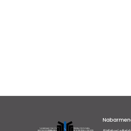
Nabarmen
Aldizkari ofizial