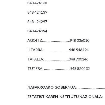
848 424138
848 424139
848 424297
848 424394
AGOITZ:………………………..948 336010
LIZARRA:………………………948 546494
TAFALLA: ……………………..948 700146
TUTERA: ……………………….948 820232
NAFARROAKO GOBERNUA:
………………………………
ESTATISTIKAREN INSTITUTU NAZIONALA:
…