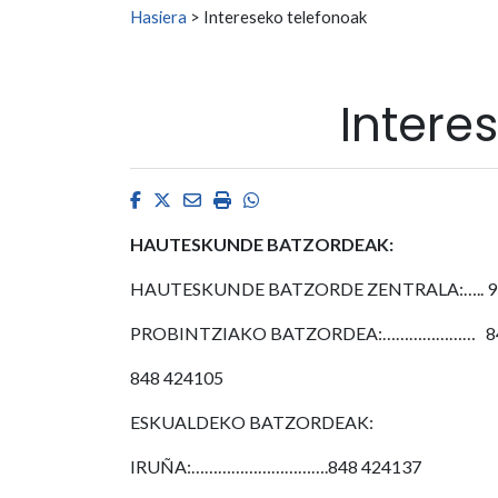
Search for:
Hasiera
>
Intereseko telefonoak
Intere
Facebook
Twitter
Email
Imprimir
Whatsapp
HAUTESKUNDE BATZORDEAK:
HAUTESKUNDE BATZORDE ZENTRALA:….. 91 
PROBINTZIAKO BATZORDEA:………………… 84
848 424105
ESKUALDEKO BATZORDEAK:
IRUÑA:………………………….848 424137