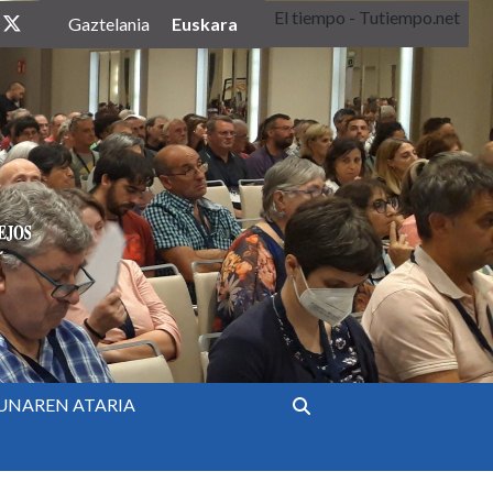
El tiempo - Tutiempo.net
twitter
Euskara
Gaztelania
UNAREN ATARIA
Bilatu