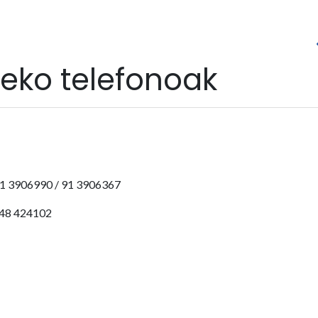
seko telefonoak
3906990 / 91 3906367
8 424102