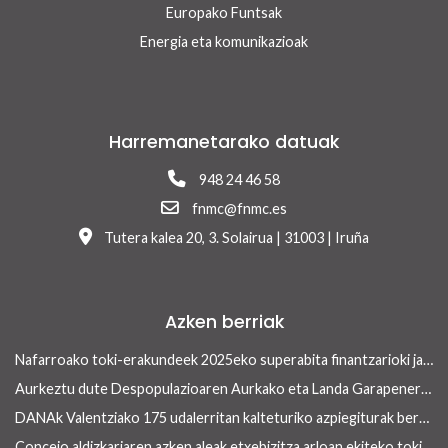
Europako Funtsak
Energia eta komunikazioak
Harremanetarako datuak
948 24 46 58
fnmc@fnmc.es
Tutera kalea 20, 3. Solairua | 31003 | Iruña
Azken berriak
Nafarroako toki-erakundeek 2025eko superabita finantzarioki jasangarriak diren inbertsioak egiteko erabili ahalko dute 13/2026 Errege lege-dekretua onetsi ondoren
Aurkeztu dute Despopulazioaren Aurkako eta Landa Garapenerako Foru Legearen aurreproiektua
DANAk Valentziako 175 udalerritan kalteturiko azpiegiturak berreraikitzen parte-hartuko dute Nafarroako toki-erakundeek
Concejo aldizkariaren azken aleak etxebizitza arloan ekiteko toki-erakundeek dituzten tresnak ditu ardatz