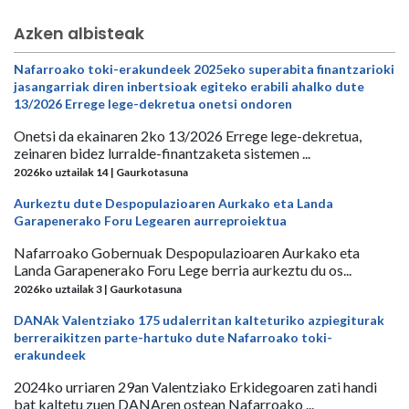
Azken albisteak
Nafarroako toki-erakundeek 2025eko superabita finantzarioki
jasangarriak diren inbertsioak egiteko erabili ahalko dute
13/2026 Errege lege-dekretua onetsi ondoren
Onetsi da ekainaren 2ko 13/2026 Errege lege-dekretua,
zeinaren bidez lurralde-finantzaketa sistemen ...
2026ko uztailak 14 | Gaurkotasuna
Aurkeztu dute Despopulazioaren Aurkako eta Landa
Garapenerako Foru Legearen aurreproiektua
Nafarroako Gobernuak Despopulazioaren Aurkako eta
Landa Garapenerako Foru Lege berria aurkeztu du os...
2026ko uztailak 3 | Gaurkotasuna
DANAk Valentziako 175 udalerritan kalteturiko azpiegiturak
berreraikitzen parte-hartuko dute Nafarroako toki-
erakundeek
2024ko urriaren 29an Valentziako Erkidegoaren zati handi
bat kaltetu zuen DANAren ostean Nafarroako ...