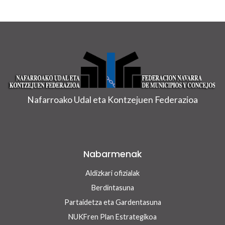
Nafarroako Udal eta Kontzejuen Federazioa
Nabarmenak
Aldizkari ofizialak
Berdintasuna
Partaidetza eta Gardentasuna
NUKFren Plan Estrategikoa