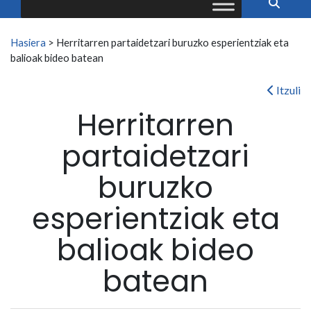
Search for:
Hasiera
>
Herritarren partaidetzari buruzko esperientziak eta
balioak bideo batean
Itzuli
Herritarren
partaidetzari
buruzko
esperientziak eta
balioak bideo
batean