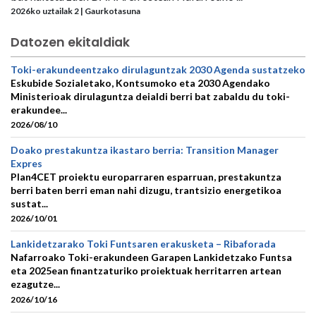
2026ko uztailak 2 | Gaurkotasuna
Datozen ekitaldiak
Toki-erakundeentzako dirulaguntzak 2030 Agenda sustatzeko
Eskubide Sozialetako, Kontsumoko eta 2030 Agendako
Ministerioak dirulaguntza deialdi berri bat zabaldu du toki-
erakundee...
2026/08/10
Doako prestakuntza ikastaro berria: Transition Manager
Expres
Plan4CET proiektu europarraren esparruan, prestakuntza
berri baten berri eman nahi dizugu, trantsizio energetikoa
sustat...
2026/10/01
Lankidetzarako Toki Funtsaren erakusketa – Ribaforada
Nafarroako Toki-erakundeen Garapen Lankidetzako Funtsa
eta 2025ean finantzaturiko proiektuak herritarren artean
ezagutze...
2026/10/16