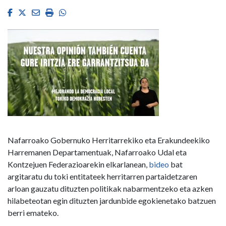
Facebook
Twitter
Email
Imprimir
Whatsapp
Nafarroako Gobernuko Herritarrekiko eta Erakundeekiko
Harremanen Departamentuak, Nafarroako Udal eta
Kontzejuen Federazioarekin elkarlanean,
bideo
bat
argitaratu du toki entitateek herritarren partaidetzaren
arloan gauzatu dituzten politikak nabarmentzeko eta azken
hilabeteotan egin dituzten jardunbide egokienetako batzuen
berri emateko.