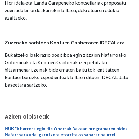
Hori dela eta, Landa Garapeneko kontseilariak proposatu
zuen udalen ordezkariekin biltzea, dekretuaren edukia
azaltzeko.
Zuzeneko sarbidea Kontuen Ganberaren IDECALera
Bukatzeko, balorazio positiboa egin zitzaion Nafarroako
Gobernuak eta Kontuen Ganberak izenpetutako
hitzarmenari, zeinak bide ematen baitu toki entitateen
kontuei buruzko espedienteak biltzen dituen IDECAL datu-
baseetara sartzeko.
Azken albisteak
NUKFk harrera egin die Oporrak Bakean programaren bidez
Nafarroara uda igarotzera etorritako saharar haurrei