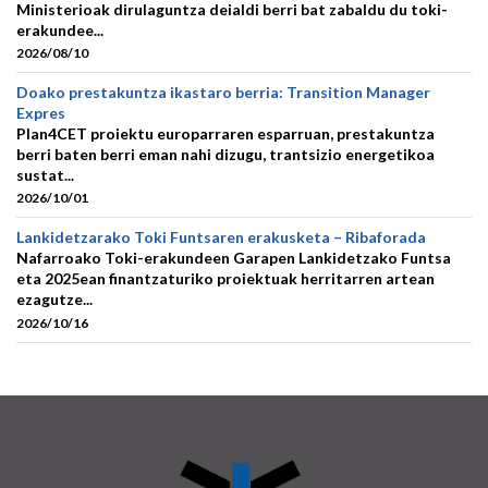
Ministerioak dirulaguntza deialdi berri bat zabaldu du toki-
erakundee...
2026/08/10
Doako prestakuntza ikastaro berria: Transition Manager
Expres
Plan4CET proiektu europarraren esparruan, prestakuntza
berri baten berri eman nahi dizugu, trantsizio energetikoa
sustat...
2026/10/01
Lankidetzarako Toki Funtsaren erakusketa – Ribaforada
Nafarroako Toki-erakundeen Garapen Lankidetzako Funtsa
eta 2025ean finantzaturiko proiektuak herritarren artean
ezagutze...
2026/10/16