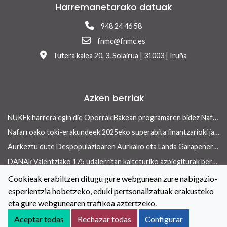
Harremanetarako datuak
948 24 46 58
fnmc@fnmc.es
Tutera kalea 20, 3. Solairua | 31003 | Iruña
Azken berriak
NUKFk harrera egin die Oporrak Bakean programaren bidez Nafarroara uda igarotzera etorritako saharar haurrei
Nafarroako toki-erakundeek 2025eko superabita finantzarioki jasangarriak diren inbertsioak egiteko erabili ahalko dute 13/2026 Errege lege-dekretua onetsi ondoren
Aurkeztu dute Despopulazioaren Aurkako eta Landa Garapenerako Foru Legearen aurreproiektua
DANAk Valentziako 175 udalerritan kalteturiko azpiegiturak berreraikitzen parte-hartuko dute Nafarroako toki-erakundeek
Concejo aldizkariaren azken aleak etxebizitza arloan ekiteko toki-erakundeek dituzten tresnak ditu ardatz
Cookieak erabiltzen ditugu gure webgunean zure nabigazio-
esperientzia hobetzeko, eduki pertsonalizatuak erakusteko
Toki-erakundeetan berdintasuneko politikak indartzeko hitzarmena berritu dute NUKFk eta Nafarroako Gobernuak
eta gure webgunearen trafikoa aztertzeko.
Kontaktua
Lege oharra
Cookieei buruzko Politika
Aceptar todas
Rechazar todas
Configurar
Irisgarritasuna
Pribatutasun-abisua
Salaketen kanala