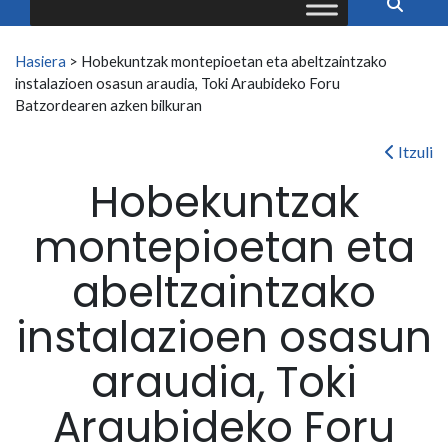
Search for:
Hasiera
>
Hobekuntzak montepioetan eta abeltzaintzako
instalazioen osasun araudia, Toki Araubideko Foru
Batzordearen azken bilkuran
Itzuli
Hobekuntzak
montepioetan eta
abeltzaintzako
instalazioen osasun
araudia, Toki
Araubideko Foru