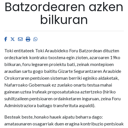
Batzordearen azken
bilkuran
Facebook
Twitter
Email
Imprimir
Whatsapp
Toki entitateek Toki Araubideko Foru Batzordean dituzten
ordezkariek kontrako txostena egin zioten, azaroaren 19ko
bilkuran, foru legearen proiektu bati, zeinak montepioen
araudian sartu gogo baititu Gizarte Segurantzaren Araubide
Orokorraren pentsioen sisteman berriki eginiko aldaketak,
Nafarroako Gobernuak ez zuelako onartu testua mahai
gainean uztea Iruñeak proposatutakoa aztertzeko (hiriko
suhiltzaileen pentsioaren ordainketaren inguruan, zeina Foru
Administraziora baitago transferituta aspaldi).
Besteak beste, honako hauek aipatu beharra dago:
amatasunaren osagarriak duen eragina kontribuzio pentsioak