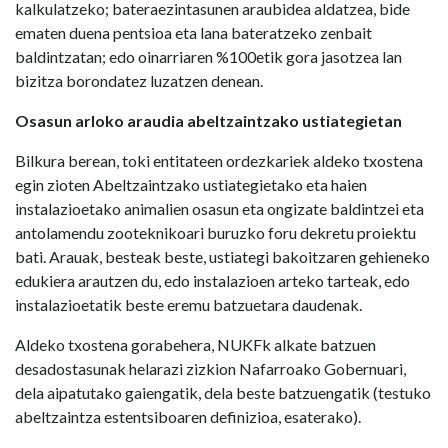
kalkulatzeko; bateraezintasunen araubidea aldatzea, bide
ematen duena pentsioa eta lana bateratzeko zenbait
baldintzatan; edo oinarriaren %100etik gora jasotzea lan
bizitza borondatez luzatzen denean.
Osasun arloko araudia abeltzaintzako ustiategietan
Bilkura berean, toki entitateen ordezkariek aldeko txostena
egin zioten Abeltzaintzako ustiategietako eta haien
instalazioetako animalien osasun eta ongizate baldintzei eta
antolamendu zooteknikoari buruzko foru dekretu proiektu
bati. Arauak, besteak beste, ustiategi bakoitzaren gehieneko
edukiera arautzen du, edo instalazioen arteko tarteak, edo
instalazioetatik beste eremu batzuetara daudenak.
Aldeko txostena gorabehera, NUKFk alkate batzuen
desadostasunak helarazi zizkion Nafarroako Gobernuari,
dela aipatutako gaiengatik, dela beste batzuengatik (testuko
abeltzaintza estentsiboaren definizioa, esaterako).