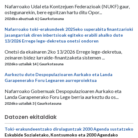
Nafarroako Udal eta Kontzejuen Federazioak (NUKF) gaur,
ostegunarekin, bere egoitzan hartu ditu Opor...
2026ko abuztuak 6 | Gaurkotasuna
Nafarroako toki-erakundeek 2025eko superabita finantzarioki
jasangarriak diren inbertsioak egiteko erabili ahalko dute
13/2026 Errege lege-dekretua onetsi ondoren
Onetsi da ekainaren 2ko 13/2026 Errege lege-dekretua,
zeinaren bidez lurralde-finantzaketa sistemen ...
2026ko uztailak 14 | Gaurkotasuna
Aurkeztu dute Despopulazioaren Aurkako eta Landa
Garapenerako Foru Legearen aurreproiektua
Nafarroako Gobernuak Despopulazioaren Aurkako eta
Landa Garapenerako Foru Lege berria aurkeztu du os...
2026ko uztailak 3 | Gaurkotasuna
Datozen ekitaldiak
Toki-erakundeentzako dirulaguntzak 2030 Agenda sustatzeko
Eskubide Sozialetako, Kontsumoko eta 2030 Agendako