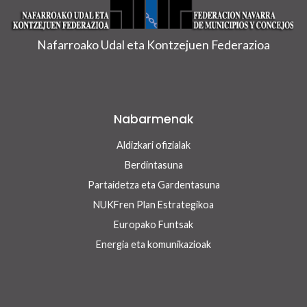
Nafarroako Udal eta Kontzejuen Federazioa
Nabarmenak
Aldizkari ofizialak
Berdintasuna
Partaidetza eta Gardentasuna
NUKFren Plan Estrategikoa
Europako Funtsak
Energia eta komunikazioak