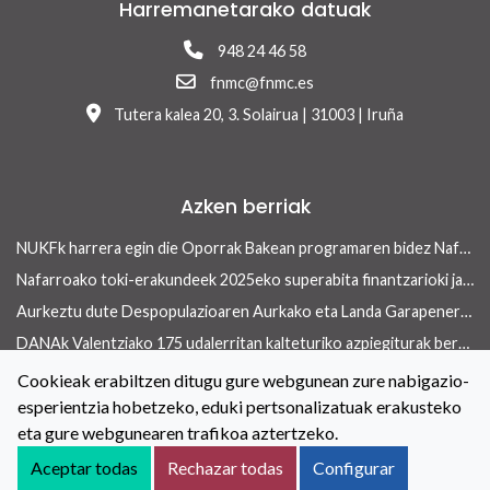
Harremanetarako datuak
948 24 46 58
fnmc@fnmc.es
Tutera kalea 20, 3. Solairua | 31003 | Iruña
Azken berriak
NUKFk harrera egin die Oporrak Bakean programaren bidez Nafarroara uda igarotzera etorritako saharar haurrei
Nafarroako toki-erakundeek 2025eko superabita finantzarioki jasangarriak diren inbertsioak egiteko erabili ahalko dute 13/2026 Errege lege-dekretua onetsi ondoren
Aurkeztu dute Despopulazioaren Aurkako eta Landa Garapenerako Foru Legearen aurreproiektua
DANAk Valentziako 175 udalerritan kalteturiko azpiegiturak berreraikitzen parte-hartuko dute Nafarroako toki-erakundeek
Concejo aldizkariaren azken aleak etxebizitza arloan ekiteko toki-erakundeek dituzten tresnak ditu ardatz
Cookieak erabiltzen ditugu gure webgunean zure nabigazio-
esperientzia hobetzeko, eduki pertsonalizatuak erakusteko
Toki-erakundeetan berdintasuneko politikak indartzeko hitzarmena berritu dute NUKFk eta Nafarroako Gobernuak
eta gure webgunearen trafikoa aztertzeko.
Kontaktua
Lege oharra
Cookieei buruzko Politika
Aceptar todas
Rechazar todas
Configurar
Irisgarritasuna
Pribatutasun-abisua
Salaketen kanala