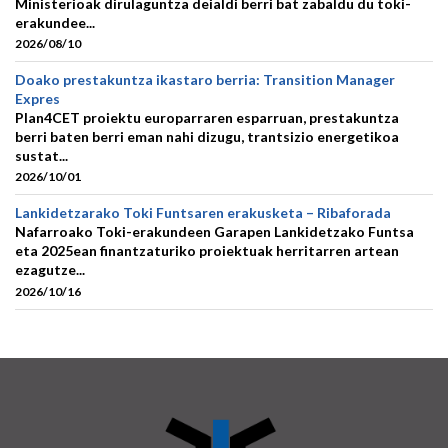
Ministerioak dirulaguntza deialdi berri bat zabaldu du toki-
erakundee...
2026/08/10
Doako prestakuntza ikastaro berria: Transition Manager
Expres
Plan4CET proiektu europarraren esparruan, prestakuntza
berri baten berri eman nahi dizugu, trantsizio energetikoa
sustat...
2026/10/01
Lankidetzarako Toki Funtsaren erakusketa – Ribaforada
Nafarroako Toki-erakundeen Garapen Lankidetzako Funtsa
eta 2025ean finantzaturiko proiektuak herritarren artean
ezagutze...
2026/10/16