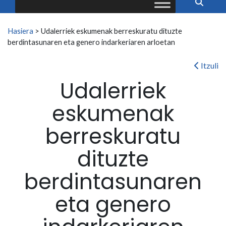
Search for:
Hasiera
>
Udalerriek eskumenak berreskuratu dituzte
berdintasunaren eta genero indarkeriaren arloetan
Itzuli
Udalerriek
eskumenak
berreskuratu
dituzte
berdintasunaren
eta genero