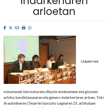
indarkeriaren
arloetan
Facebook
Twitter
Email
Imprimir
Whatsapp
Udalerriek
eskumenak berreskuratu dituzte emakumeen eta gizonen
arteko berdintasunaren eta genero indarkeriaren arloan, Toki
Araubidearen Oinarriei buruzko Legearen 25. artikuluan