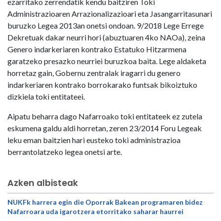
ezarritako zerrendatik kendu baitziren Toki
Administrazioaren Arrazionalizazioari eta Jasangarritasunari
buruzko Legea 2013an onetsi ondoan. 9/2018 Lege Errege
Dekretuak dakar neurri hori (abuztuaren 4ko NAOa), zeina
Genero indarkeriaren kontrako Estatuko Hitzarmena
garatzeko presazko neurriei buruzkoa baita. Lege aldaketa
horretaz gain, Gobernu zentralak iragarri du genero
indarkeriaren kontrako borrokarako funtsak bikoiztuko
dizkiela toki entitateei.
Aipatu beharra dago Nafarroako toki entitateek ez zutela
eskumena galdu aldi horretan, zeren 23/2014 Foru Legeak
leku eman baitzien hari eusteko toki administrazioa
berrantolatzeko legea onetsi arte.
Azken albisteak
NUKFk harrera egin die Oporrak Bakean programaren bidez
Nafarroara uda igarotzera etorritako saharar haurrei