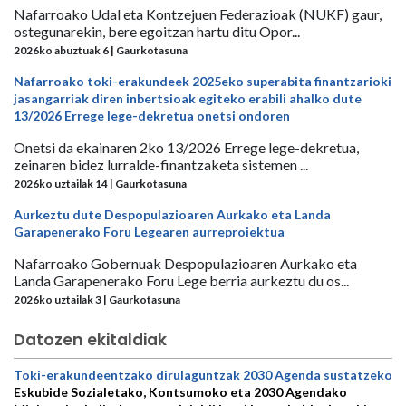
Nafarroako Udal eta Kontzejuen Federazioak (NUKF) gaur,
ostegunarekin, bere egoitzan hartu ditu Opor...
2026ko abuztuak 6 | Gaurkotasuna
Nafarroako toki-erakundeek 2025eko superabita finantzarioki
jasangarriak diren inbertsioak egiteko erabili ahalko dute
13/2026 Errege lege-dekretua onetsi ondoren
Onetsi da ekainaren 2ko 13/2026 Errege lege-dekretua,
zeinaren bidez lurralde-finantzaketa sistemen ...
2026ko uztailak 14 | Gaurkotasuna
Aurkeztu dute Despopulazioaren Aurkako eta Landa
Garapenerako Foru Legearen aurreproiektua
Nafarroako Gobernuak Despopulazioaren Aurkako eta
Landa Garapenerako Foru Lege berria aurkeztu du os...
2026ko uztailak 3 | Gaurkotasuna
Datozen ekitaldiak
Toki-erakundeentzako dirulaguntzak 2030 Agenda sustatzeko
Eskubide Sozialetako, Kontsumoko eta 2030 Agendako