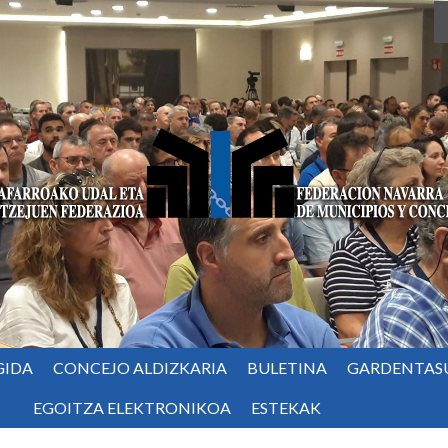
GIDA
CONCEJO ALDIZKARIA
BULETINA
GARDENTAS
EGOITZA ELEKTRONIKOA
ESTEKAK