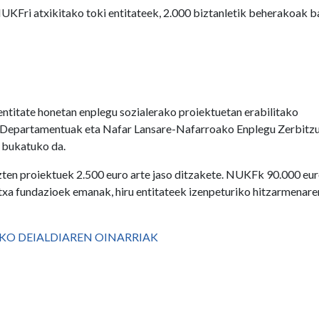
UKFri atxikitako toki entitateek, 2.000 biztanletik beherakoak b
entitate honetan enplegu sozialerako proiektuetan erabilitako
o Departamentuak eta Nafar Lansare-Nafarroako Enplegu Zerbitz
n bukatuko da.
zten proiektuek 2.500 euro arte jaso ditzakete. NUKFk 90.000 eur
txa fundazioek emanak, hiru entitateek izenpeturiko hitzarmenare
KO DEIALDIAREN OINARRIAK