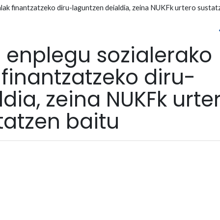
lak finantzatzeko diru-laguntzen deialdia, zeina NUKFk urtero sustat
 enplegu sozialerako
finantzatzeko diru-
dia, zeina NUKFk urte
tatzen baitu