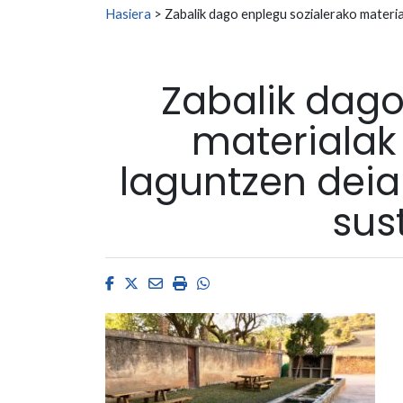
Search for:
Hasiera
>
Zabalik dago enplegu sozialerako materia
Zabalik dago
materialak 
laguntzen deial
sus
Facebook
Twitter
Email
Imprimir
Whatsapp