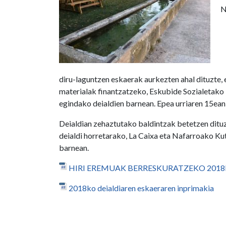
N
diru-laguntzen eskaerak aurkezten ahal dituzte, 
materialak finantzatzeko, Eskubide Sozialetak
egindako deialdien barnean. Epea urriaren 15ea
Deialdian zehaztutako baldintzak betetzen ditu
deialdi horretarako, La Caixa eta Nafarroako Ku
barnean.
HIRI EREMUAK BERRESKURATZEKO 2018
2018ko deialdiaren eskaeraren inprimakia