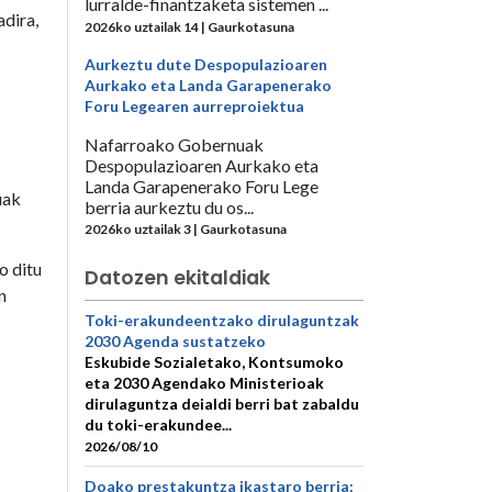
lurralde-finantzaketa sistemen ...
adira,
2026ko uztailak 14 | Gaurkotasuna
Aurkeztu dute Despopulazioaren
Aurkako eta Landa Garapenerako
Foru Legearen aurreproiektua
Nafarroako Gobernuak
Despopulazioaren Aurkako eta
Landa Garapenerako Foru Lege
uak
berria aurkeztu du os...
2026ko uztailak 3 | Gaurkotasuna
o ditu
Datozen ekitaldiak
n
Toki-erakundeentzako dirulaguntzak
2030 Agenda sustatzeko
Eskubide Sozialetako, Kontsumoko
eta 2030 Agendako Ministerioak
dirulaguntza deialdi berri bat zabaldu
du toki-erakundee...
2026/08/10
Doako prestakuntza ikastaro berria: