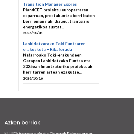
Transition Manager Expres
Plan4CET proiektu europarraren
esparruan, prestakuntza berri baten
berri eman nahi dizugu, trantsizio
energetikoa sustat...
2026/10/01
Lankidetzarako Toki Funtsaren
erakusketa – Ribaforada
Nafarroako Toki-erakundeen
Garapen Lankidetzako Funtsa eta
2025ean finantzaturiko proiektuak
herritarren artean ezagutze...
2026/10/16
Azken berriak
NUKFk harrera egin die Oporrak Bakean programaren bidez Nafarroara uda igarotzera etorritako saharar haurrei