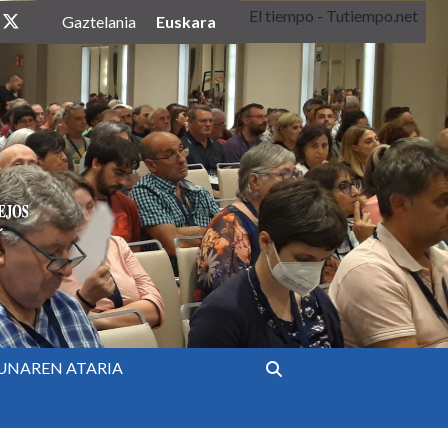
El tiempo - Tutiempo.net
twitter
Euskara
Gaztelania
UNAREN ATARIA
Bilatu