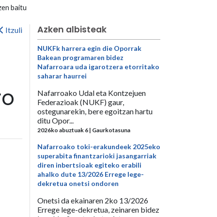
zen baitu
Azken albisteak
Itzuli
NUKFk harrera egin die Oporrak
Bakean programaren bidez
Nafarroara uda igarotzera etorritako
saharar haurrei
ro
Nafarroako Udal eta Kontzejuen
Federazioak (NUKF) gaur,
ostegunarekin, bere egoitzan hartu
ditu Opor...
2026ko abuztuak 6 | Gaurkotasuna
Nafarroako toki-erakundeek 2025eko
superabita finantzarioki jasangarriak
diren inbertsioak egiteko erabili
ahalko dute 13/2026 Errege lege-
dekretua onetsi ondoren
Onetsi da ekainaren 2ko 13/2026
Errege lege-dekretua, zeinaren bidez