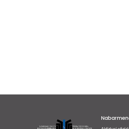
Nabarmen
Aldizkari ofizial