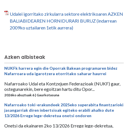
Udalei igorritako zirkularra sektore elektrikoaren AZKEN
BALIABIDEAREN HORNIDURARI BURUZ (indarrean
2009ko uztailaren 1etik aurrera)
Azken albisteak
NUKFk harrera egin die Oporrak Bakean programaren bidez
Nafarroara uda igarotzera etorritako saharar haurrei
Nafarroako Udal eta Kontzejuen Federazioak (NUKF) gaur,
ostegunarekin, bere egoitzan hartu ditu Opor...
2026ko abuztuak 6 | Gaurkotasuna
Nafarroako toki-erakundeek 2025eko superabita finantzarioki
jasangarriak diren inbertsioak egiteko erabili ahalko dute
13/2026 Errege lege-dekretua onetsi ondoren
Onetsi da ekainaren 2ko 13/2026 Errege lege-dekretua,