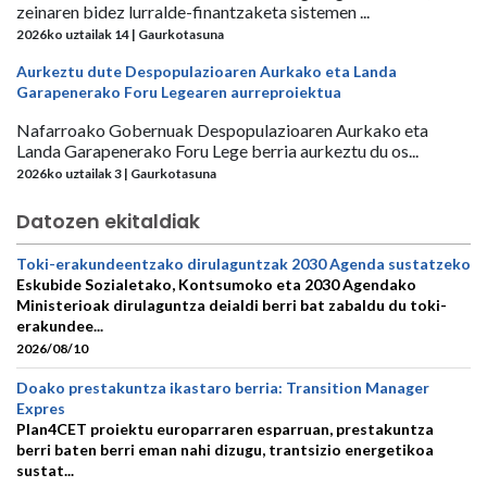
zeinaren bidez lurralde-finantzaketa sistemen ...
2026ko uztailak 14 | Gaurkotasuna
Aurkeztu dute Despopulazioaren Aurkako eta Landa
Garapenerako Foru Legearen aurreproiektua
Nafarroako Gobernuak Despopulazioaren Aurkako eta
Landa Garapenerako Foru Lege berria aurkeztu du os...
2026ko uztailak 3 | Gaurkotasuna
Datozen ekitaldiak
Toki-erakundeentzako dirulaguntzak 2030 Agenda sustatzeko
Eskubide Sozialetako, Kontsumoko eta 2030 Agendako
Ministerioak dirulaguntza deialdi berri bat zabaldu du toki-
erakundee...
2026/08/10
Doako prestakuntza ikastaro berria: Transition Manager
Expres
Plan4CET proiektu europarraren esparruan, prestakuntza
berri baten berri eman nahi dizugu, trantsizio energetikoa
sustat...