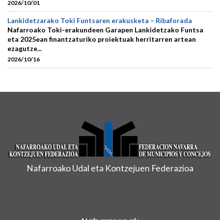
2026/10/01
Lankidetzarako Toki Funtsaren erakusketa – Ribaforada
Nafarroako Toki-erakundeen Garapen Lankidetzako Funtsa
eta 2025ean finantzaturiko proiektuak herritarren artean
ezagutze...
2026/10/16
Nafarroako Udal eta Kontzejuen Federazioa