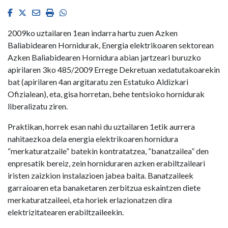
Facebook
Twitter
Email
Imprimir
Whatsapp
2009ko uztailaren 1ean indarra hartu zuen Azken
Baliabidearen Hornidurak, Energia elektrikoaren sektorean
Azken Baliabidearen Hornidura abian jartzeari buruzko
apirilaren 3ko 485/2009 Errege Dekretuan xedatutakoarekin
bat (apirilaren 4an argitaratu zen Estatuko Aldizkari
Ofizialean), eta, gisa horretan, behe tentsioko hornidurak
liberalizatu ziren.
Praktikan, horrek esan nahi du uztailaren 1etik aurrera
nahitaezkoa dela energia elektrikoaren hornidura
“merkaturatzaile” batekin kontratatzea, “banatzailea” den
enpresatik bereiz, zein horniduraren azken erabiltzaileari
iristen zaizkion instalazioen jabea baita. Banatzaileek
garraioaren eta banaketaren zerbitzua eskaintzen diete
merkaturatzaileei, eta horiek erlazionatzen dira
elektrizitatearen erabiltzaileekin.