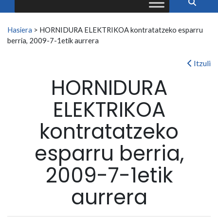
Search for:
Hasiera
>
HORNIDURA ELEKTRIKOA kontratatzeko esparru
berria, 2009-7-1etik aurrera
Itzuli
HORNIDURA
ELEKTRIKOA
kontratatzeko
esparru berria,
2009-7-1etik
aurrera