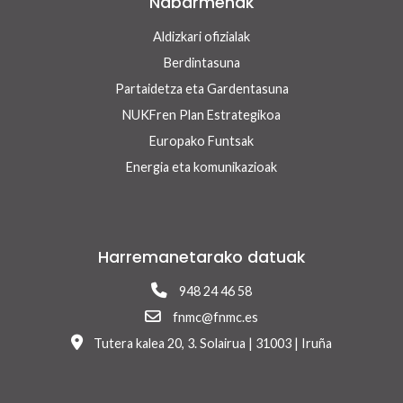
Nabarmenak
Aldizkari ofizialak
Berdintasuna
Partaidetza eta Gardentasuna
NUKFren Plan Estrategikoa
Europako Funtsak
Energia eta komunikazioak
Harremanetarako datuak
948 24 46 58
fnmc@fnmc.es
Tutera kalea 20, 3. Solairua | 31003 | Iruña