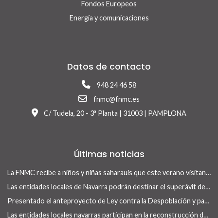
Fondos Europeos
Energía y comunicaciones
Datos de contacto
948 24 46 58
fnmc@fnmc.es
C/ Tudela, 20 - 3ª Planta | 31003 | PAMPLONA
Últimas noticias
La FNMC recibe a niños y niñas saharauis que este verano visitan Navarra con el programa Vacaciones en Paz
Las entidades locales de Navarra podrán destinar el superávit de 2025 a inversiones financieramente sostenibles tras la aprobación del Real Decreto-ley 13/2026
Presentado el anteproyecto de Ley contra la Despoblación y para el Desarrollo Rural
Las entidades locales navarras participan en la reconstrucción de infraestructuras dañadas por la DANA de 175 municipios valencianos