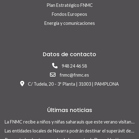
Plan Estratégico FNMC
Fondos Europeos
Energía y comunicaciones
Datos de contacto
948 24 46 58
fnmc@fnmc.es
C/ Tudela, 20 - 3ª Planta | 31003 | PAMPLONA
Últimas noticias
La FNMC recibe a niños y niñas saharauis que este verano visitan Navarra con el programa Vacaciones en Paz
Las entidades locales de Navarra podrán destinar el superávit de 2025 a inversiones financieramente sostenibles tras la aprobación del Real Decreto-ley 13/2026