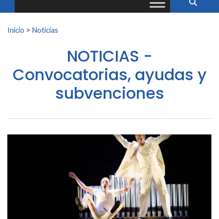
Buscar:
Inicio
>
Noticias
NOTICIAS -
Convocatorias, ayudas y
subvenciones