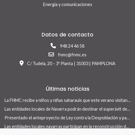
Energía y comunicaciones
Datos de contacto
948 24 46 58
fnmc@fnmc.es
C/ Tudela, 20 - 3ª Planta | 31003 | PAMPLONA
Últimas noticias
La FNMC recibe a niños y niñas saharauis que este verano visitan Navarra con el programa Vacaciones en Paz
Las entidades locales de Navarra podrán destinar el superávit de 2025 a inversiones financieramente sostenibles tras la aprobación del Real Decreto-ley 13/2026
Presentado el anteproyecto de Ley contra la Despoblación y para el Desarrollo Rural
Las entidades locales navarras participan en la reconstrucción de infraestructuras dañadas por la DANA de 175 municipios valencianos