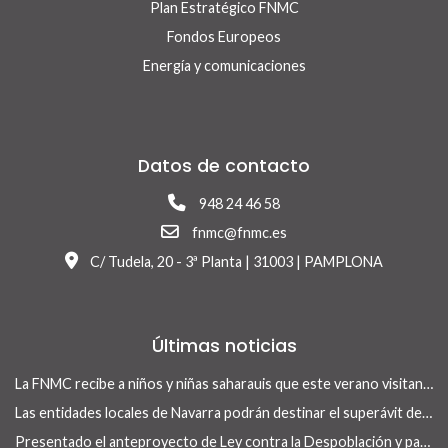
Plan Estratégico FNMC
Fondos Europeos
Energía y comunicaciones
Datos de contacto
948 24 46 58
fnmc@fnmc.es
C/ Tudela, 20 - 3ª Planta | 31003 | PAMPLONA
Últimas noticias
La FNMC recibe a niños y niñas saharauis que este verano visitan Navarra con el programa Vacaciones en Paz
Las entidades locales de Navarra podrán destinar el superávit de 2025 a inversiones financieramente sostenibles tras la aprobación del Real Decreto-ley 13/2026
Presentado el anteproyecto de Ley contra la Despoblación y para el Desarrollo Rural