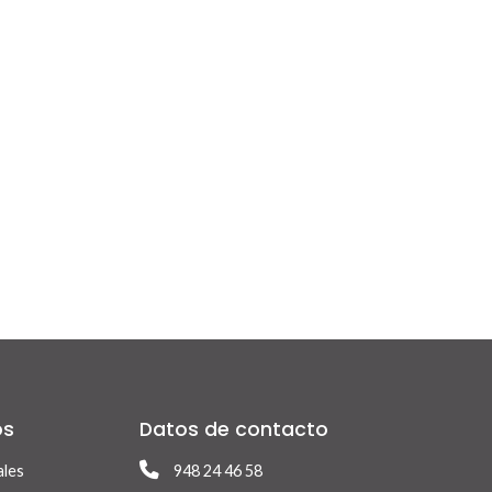
os
Datos de contacto
ales
948 24 46 58