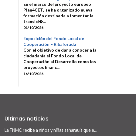
En el marco del proyecto europeo
Plan4CET, se ha organizado nueva
formación destinada a fomentar la
transici�...
01/10/2026
Exposición del Fondo Local de
Cooperación – Ribaforada
Con el objetivo de dar a conocer a la
ciudadanía el Fondo Local de
Cooperación al Desarrollo como los
proyectos financ...
16/10/2026
Últimas noticias
La FNMC recibe a niños y niñas saharauis que este verano visitan Navarra con el programa Vacaciones en Paz