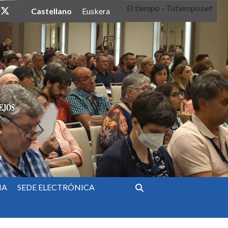
El tiempo - Tutiempo.net
twitter
Castellano
Euskera
IA
SEDE ELECTRÓNICA
Buscar