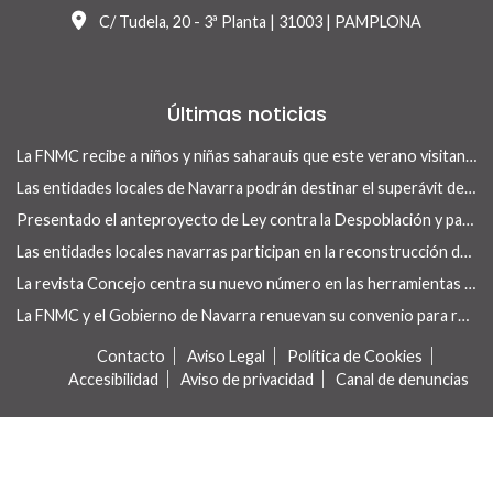
C/ Tudela, 20 - 3ª Planta | 31003 | PAMPLONA
Últimas noticias
La FNMC recibe a niños y niñas saharauis que este verano visitan Navarra con el programa Vacaciones en Paz
Las entidades locales de Navarra podrán destinar el superávit de 2025 a inversiones financieramente sostenibles tras la aprobación del Real Decreto-ley 13/2026
Presentado el anteproyecto de Ley contra la Despoblación y para el Desarrollo Rural
Las entidades locales navarras participan en la reconstrucción de infraestructuras dañadas por la DANA de 175 municipios valencianos
La revista Concejo centra su nuevo número en las herramientas locales para actuar en vivienda
La FNMC y el Gobierno de Navarra renuevan su convenio para reforzar las políticas de igualdad en las entidades locales
Contacto
Aviso Legal
Política de Cookies
Accesibilidad
Aviso de privacidad
Canal de denuncias