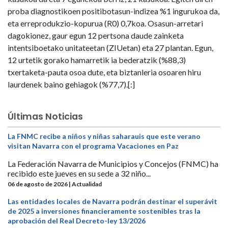
proba diagnostikoen positibotasun-indizea %1 ingurukoa da,
eta erreprodukzio-kopurua (R0) 0,7koa. Osasun-arretari
dagokionez, gaur egun 12 pertsona daude zainketa
intentsiboetako unitateetan (ZIUetan) eta 27 plantan. Egun,
12 urtetik gorako hamarretik ia bederatzik (%88,3)
txertaketa-pauta osoa dute, eta biztanleria osoaren hiru
laurdenek baino gehiagok (%77,7).[:]
Últimas Noticias
La FNMC recibe a niños y niñas saharauis que este verano
visitan Navarra con el programa Vacaciones en Paz
La Federación Navarra de Municipios y Concejos (FNMC) ha
recibido este jueves en su sede a 32 niño...
06 de agosto de 2026 | Actualidad
Las entidades locales de Navarra podrán destinar el superávit
de 2025 a inversiones financieramente sostenibles tras la
aprobación del Real Decreto-ley 13/2026