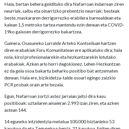
Hala, bertan behera geldituko dira Nafarroan indarrean ziren
neurriak, salbu eta oinarrizko prebentzio neurriak; besteak
beste, maskararen derrigorrezko erabilera barnealdean eta
kalean 1,5 metroko tartea mantendu ezin denean eta COVID-
19ko gaixoen derrigorrezko bakartzea.
Gainera, Osasuneko Lurralde Arteko Kontseiluan hartzen
diren erabakiak Foru Komunitatean ere aplikatuko dira; hala
nola, kirol profesionalarekin eta hezkuntzarekin lotutako
erabakiak. Azken arlo horri dagokionez, Lehen Hezkuntzan
ez da gela osoa bakartu beharko positibo bat antzematen
denean. Hala ere, bizikidetza-talde osoari egingo zaizkio
PCR probak orain arte bezala.
Egun, Nafarroan zortzi astez jarraian jaitsi dira kasu
positiboak: uztailaren amaieran 2.993 izan ziren, eta azken
astean 144.
14 eguneko intzidentzia metatua 100.000 biztanleko 53
kasukoa da eta 7 egunekoa berriz, 21 kasukoa. Egiten diren