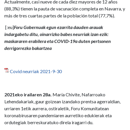
Actualmente, casi nueve de cada diez mayores de 12 años
(88,3%) tienen la pauta de vacunación completa en Navarra, y
más de tres cuartas partes de la población total (77,7%).
[:eu]
Foru Gobernuak egun ezarrita dauden arauak
indargabetu ditu, oinarrizko babes neurriak izan ezik:
maskararen erabilera eta COVID-19a duten pertsonen
derrigorrezko bakartzea
Covid neurriak 2021-9-30
2021eko irailaren 28a.
María Chivite, Nafarroako
Lehendakariak, gaur goizean izandako prentsa agerraldian,
urriaren 1etik aurrera, ostiraletik, Foru Komunitatean
koronabirusaren pandemiaren aurretiko edukierak eta
ordutegiak berreskuratuko direla iragarri du.