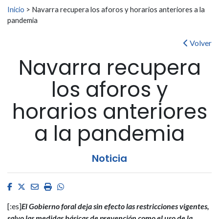
Buscar:
Inicio
>
Navarra recupera los aforos y horarios anteriores a la
pandemia
Volver
Navarra recupera
los aforos y
horarios anteriores
a la pandemia
Noticia
Facebook
Twitter
Email
Imprimir
Whatsapp
[:es]
El Gobierno foral deja sin efecto las restricciones vigentes,
salvo las medidas básicas de prevención como el uso de la