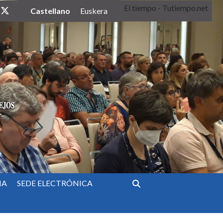
El tiempo - Tutiempo.net
twitter
Castellano
Euskera
IA
SEDE ELECTRÓNICA
Buscar