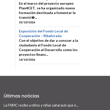
En el marco del proyecto europeo
Plan4CET, se ha organizado nueva
formación destinada a fomentar la
transici�...
01/10/2026
Exposición del Fondo Local de
Cooperación – Ribaforada
Con el objetivo de dar a conocer a la
ciudadanía el Fondo Local de
Cooperación al Desarrollo como los
proyectos financ...
16/10/2026
Últimas noticias
La FNMC recibe a niños y niñas saharauis que este verano visitan Navarra con el programa Vacaciones en Paz