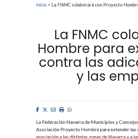
Buscar:
Inicio
>
La FNMC colaborará con Proyecto Hombre pa
La FNMC col
Hombre para ex
contra las adic
y las em
Facebook
Twitter
Email
Imprimir
Whatsapp
La Federación Navarra de Municipios y Concejos 
Asociación Proyecto Hombre para extender las a
asociación a las distintas zonas de Navarra y a l