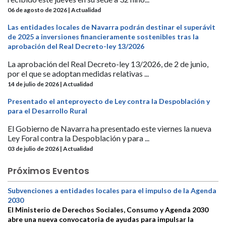
06 de agosto de 2026 | Actualidad
Las entidades locales de Navarra podrán destinar el superávit
de 2025 a inversiones financieramente sostenibles tras la
aprobación del Real Decreto-ley 13/2026
La aprobación del Real Decreto-ley 13/2026, de 2 de junio,
por el que se adoptan medidas relativas ...
14 de julio de 2026 | Actualidad
Presentado el anteproyecto de Ley contra la Despoblación y
para el Desarrollo Rural
El Gobierno de Navarra ha presentado este viernes la nueva
Ley Foral contra la Despoblación y para ...
03 de julio de 2026 | Actualidad
Próximos Eventos
Subvenciones a entidades locales para el impulso de la Agenda
2030
El Ministerio de Derechos Sociales, Consumo y Agenda 2030
abre una nueva convocatoria de ayudas para impulsar la