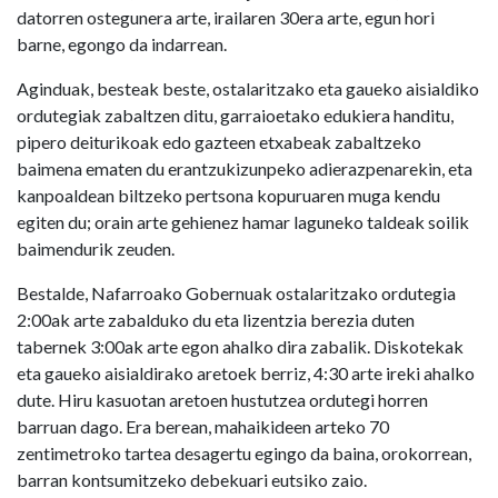
datorren ostegunera arte, irailaren 30era arte, egun hori
barne, egongo da indarrean.
Aginduak, besteak beste, ostalaritzako eta gaueko aisialdiko
ordutegiak zabaltzen ditu, garraioetako edukiera handitu,
pipero deiturikoak edo gazteen etxabeak zabaltzeko
baimena ematen du erantzukizunpeko adierazpenarekin, eta
kanpoaldean biltzeko pertsona kopuruaren muga kendu
egiten du; orain arte gehienez hamar laguneko taldeak soilik
baimendurik zeuden.
Bestalde, Nafarroako Gobernuak ostalaritzako ordutegia
2:00ak arte zabalduko du eta lizentzia berezia duten
tabernek 3:00ak arte egon ahalko dira zabalik. Diskotekak
eta gaueko aisialdirako aretoek berriz, 4:30 arte ireki ahalko
dute. Hiru kasuotan aretoen hustutzea ordutegi horren
barruan dago. Era berean, mahaikideen arteko 70
zentimetroko tartea desagertu egingo da baina, orokorrean,
barran kontsumitzeko debekuari eutsiko zaio.