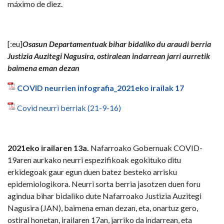
máximo de diez.
[:eu]
Osasun Departamentuak bihar bidaliko du araudi berria
Justizia Auzitegi Nagusira, ostiralean indarrean jarri aurretik
baimena eman dezan
COVID neurrien infografia_2021eko irailak 17
Covid neurri berriak (21-9-16)
2021eko irailaren 13a.
Nafarroako Gobernuak COVID-
19aren aurkako neurri espezifikoak egokituko ditu
erkidegoak gaur egun duen batez besteko arrisku
epidemiologikora. Neurri sorta berria jasotzen duen foru
agindua bihar bidaliko dute Nafarroako Justizia Auzitegi
Nagusira (JAN), baimena eman dezan, eta, onartuz gero,
ostiral honetan, irailaren 17an, jarriko da indarrean, eta