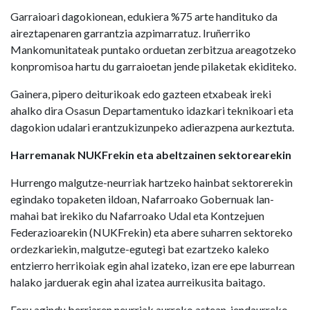
Garraioari dagokionean, edukiera %75 arte handituko da
aireztapenaren garrantzia azpimarratuz. Iruñerriko
Mankomunitateak puntako orduetan zerbitzua areagotzeko
konpromisoa hartu du garraioetan jende pilaketak ekiditeko.
Gainera, pipero deiturikoak edo gazteen etxabeak ireki
ahalko dira Osasun Departamentuko idazkari teknikoari eta
dagokion udalari erantzukizunpeko adierazpena aurkeztuta.
Harremanak NUKFrekin eta abeltzainen sektorearekin
Hurrengo malgutze-neurriak hartzeko hainbat sektorerekin
egindako topaketen ildoan, Nafarroako Gobernuak lan-
mahai bat irekiko du Nafarroako Udal eta Kontzejuen
Federazioarekin (NUKFrekin) eta abere suharren sektoreko
ordezkariekin, malgutze-egutegi bat ezartzeko kaleko
entzierro herrikoiak egin ahal izateko, izan ere epe laburrean
halako jarduerak egin ahal izatea aurreikusita baitago.
Foru agindu berriaren neurriak aurreko astean, jendaurreko