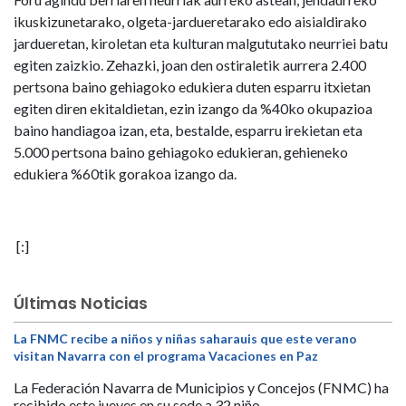
ikuskizunetarako, olgeta-jardueretarako edo aisialdirako
jardueretan, kiroletan eta kulturan malgututako neurriei batu
egiten zaizkio. Zehazki, joan den ostiraletik aurrera 2.400
pertsona baino gehiagoko edukiera duten esparru itxietan
egiten diren ekitaldietan, ezin izango da %40ko okupazioa
baino handiagoa izan, eta, bestalde, esparru irekietan eta
5.000 pertsona baino gehiagoko edukieran, gehieneko
edukiera %60tik gorakoa izango da.
[:]
Últimas Noticias
La FNMC recibe a niños y niñas saharauis que este verano
visitan Navarra con el programa Vacaciones en Paz
La Federación Navarra de Municipios y Concejos (FNMC) ha
recibido este jueves en su sede a 32 niño...