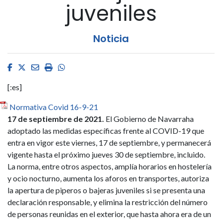
juveniles
Noticia
Facebook
Twitter
Email
Imprimir
Whatsapp
[:es]
Normativa Covid 16-9-21
17 de septiembre de 2021.
El Gobierno de Navarraha
adoptado las medidas específicas frente al COVID-19 que
entra en vigor este viernes, 17 de septiembre, y permanecerá
vigente hasta el próximo jueves 30 de septiembre, incluido.
La norma, entre otros aspectos, amplía horarios en hostelería
y ocio nocturno, aumenta los aforos en transportes, autoriza
la apertura de piperos o bajeras juveniles si se presenta una
declaración responsable, y elimina la restricción del número
de personas reunidas en el exterior, que hasta ahora era de un