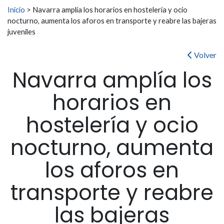
Buscar:
Inicio
>
Navarra amplía los horarios en hostelería y ocio
nocturno, aumenta los aforos en transporte y reabre las bajeras
juveniles
Volver
Navarra amplía los
horarios en
hostelería y ocio
nocturno, aumenta
los aforos en
transporte y reabre
las bajeras