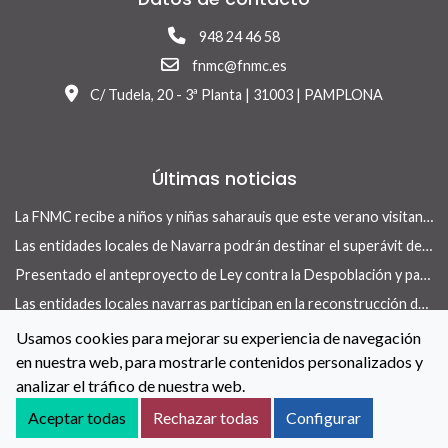
948 24 46 58
fnmc@fnmc.es
C/ Tudela, 20 - 3ª Planta | 31003 | PAMPLONA
Últimas noticias
La FNMC recibe a niños y niñas saharauis que este verano visitan Navarra con el programa Vacaciones en Paz
Las entidades locales de Navarra podrán destinar el superávit de 2025 a inversiones financieramente sostenibles tras la aprobación del Real Decreto-ley 13/2026
Presentado el anteproyecto de Ley contra la Despoblación y para el Desarrollo Rural
Las entidades locales navarras participan en la reconstrucción de infraestructuras dañadas por la DANA de 175 municipios valencianos
La revista Concejo centra su nuevo número en las herramientas locales para actuar en vivienda
Usamos cookies para mejorar su experiencia de navegación
en nuestra web, para mostrarle contenidos personalizados y
La FNMC y el Gobierno de Navarra renuevan su convenio para reforzar las políticas de igualdad en las entidades locales
analizar el tráfico de nuestra web.
Contacto
Aviso Legal
Política de Cookies
Aceptar todas
Rechazar todas
Configurar
Accesibilidad
Aviso de privacidad
Canal de denuncias