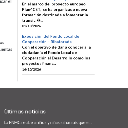
icar el
En el marco del proyecto europeo
Plan4CET, se ha organizado nueva
formación destinada a fomentar la
transici�...
01/10/2026
Exposición del Fondo Local de
Cooperación – Ribaforada
tos
Con el objetivo de dar a conocer a la
cuentas
ciudadanía el Fondo Local de
Cooperación al Desarrollo como los
proyectos financ...
16/10/2026
Últimas noticias
La FNMC recibe a niños y niñas saharauis que este verano visitan Navarra con el programa Vacaciones en Paz