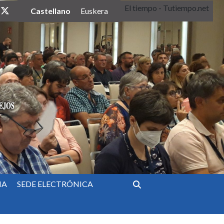
El tiempo - Tutiempo.net
twitter
Castellano
Euskera
IA
SEDE ELECTRÓNICA
Buscar