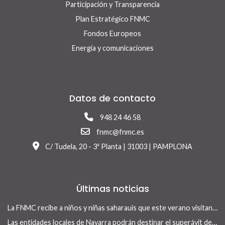
Participación y Transparencia
Plan Estratégico FNMC
Fondos Europeos
Energía y comunicaciones
Datos de contacto
948 24 46 58
fnmc@fnmc.es
C/ Tudela, 20 - 3ª Planta | 31003 | PAMPLONA
Últimas noticias
La FNMC recibe a niños y niñas saharauis que este verano visitan Navarra con el programa Vacaciones en Paz
Las entidades locales de Navarra podrán destinar el superávit de 2025 a inversiones financieramente sostenibles tras la aprobación del Real Decreto-ley 13/2026