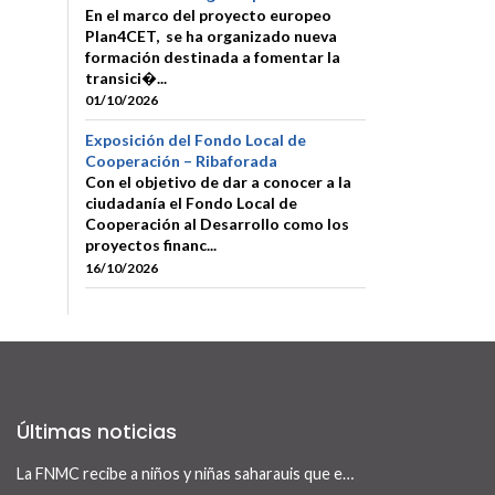
En el marco del proyecto europeo
Plan4CET, se ha organizado nueva
formación destinada a fomentar la
transici�...
01/10/2026
Exposición del Fondo Local de
Cooperación – Ribaforada
Con el objetivo de dar a conocer a la
ciudadanía el Fondo Local de
Cooperación al Desarrollo como los
proyectos financ...
16/10/2026
Últimas noticias
La FNMC recibe a niños y niñas saharauis que este verano visitan Navarra con el programa Vacaciones en Paz