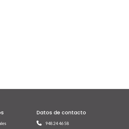
os
Datos de contacto
ales
948 24 46 58