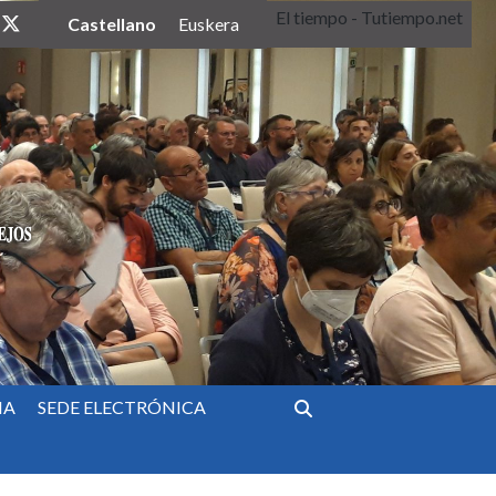
El tiempo - Tutiempo.net
twitter
Castellano
Euskera
IA
SEDE ELECTRÓNICA
Buscar