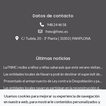
Datos de contacto
948 24 46 58
fnmc@fnmc.es
C/ Tudela, 20 - 3ª Planta | 31003 | PAMPLONA
Últimas noticias
La FNMC recibe a niños y niñas saharauis que este verano visitan Navarra con el programa Vacaciones en Paz
Las entidades locales de Navarra podrán destinar el superávit de 2025 a inversiones financieramente sostenibles tras la aprobación del Real Decreto-ley 13/2026
Presentado el anteproyecto de Ley contra la Despoblación y para el Desarrollo Rural
Las entidades locales navarras participan en la reconstrucción de infraestructuras dañadas por la DANA de 175 municipios valencianos
La revista Concejo centra su nuevo número en las herramientas locales para actuar en vivienda
Usamos cookies para mejorar su experiencia de navegación
en nuestra web, para mostrarle contenidos personalizados y
La FNMC y el Gobierno de Navarra renuevan su convenio para reforzar las políticas de igualdad en las entidades locales