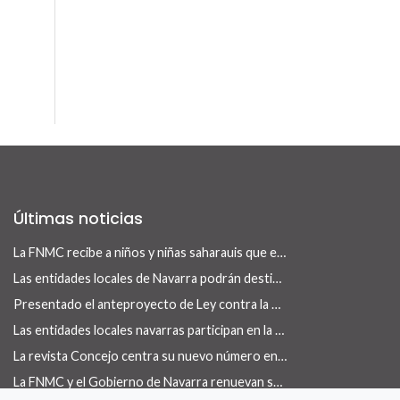
Últimas noticias
La FNMC recibe a niños y niñas saharauis que este verano visitan Navarra con el programa Vacaciones en Paz
Las entidades locales de Navarra podrán destinar el superávit de 2025 a inversiones financieramente sostenibles tras la aprobación del Real Decreto-ley 13/2026
Presentado el anteproyecto de Ley contra la Despoblación y para el Desarrollo Rural
Las entidades locales navarras participan en la reconstrucción de infraestructuras dañadas por la DANA de 175 municipios valencianos
La revista Concejo centra su nuevo número en las herramientas locales para actuar en vivienda
La FNMC y el Gobierno de Navarra renuevan su convenio para reforzar las políticas de igualdad en las entidades locales