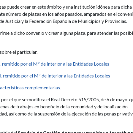
as puede crear en este ámbito y una institución idónea para dicha 
nte número de plazas en los años pasados, amparados en el conven
e Justicia y la Federación Española de Municipios y Provincias.
rirse a dicho convenio y crear alguna plaza, para atender las posib
obre el particular.
 remitido por el Mº de Interior a las Entidades Locales
, remitido por el Mº de Interior a las Entidades Locales
acterísticas complementarias.
, por el que se modifica el Real Decreto 515/2005, de 6 de mayo, q
penas de trabajos en beneficio de la comunidad y de localización
, así como de la suspensión de la ejecución de las penas privativ
sable del
Servicio de Gestión de penas y medidas alternativos