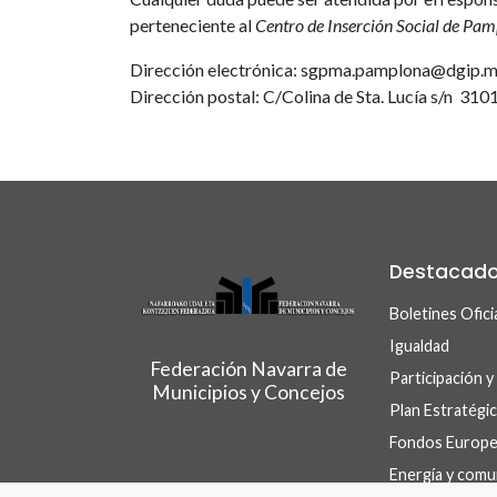
perteneciente al
Centro de Inserción Social de Pa
Dirección electrónica: sgpma.pamplona@dgip.mi
Dirección postal: C/Colina de Sta. Lucía s/n 3
Destacad
Boletines Ofici
Igualdad
Federación Navarra de
Participación 
Municipios y Concejos
Plan Estratég
Fondos Europ
Energía y comu