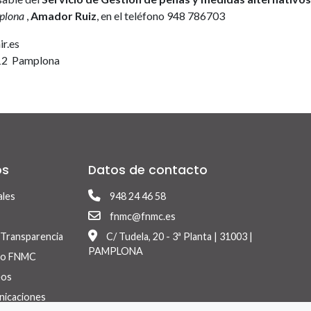
mplona
,
Amador Ruiz
, en el teléfono 948 786703
r.es
1012 Pamplona
os
Datos de contacto
ales
948 24 46 58
fnmc@fnmc.es
y Transparencia
C/ Tudela, 20 - 3ª Planta | 31003 |
PAMPLONA
ico FNMC
eos
nicaciones