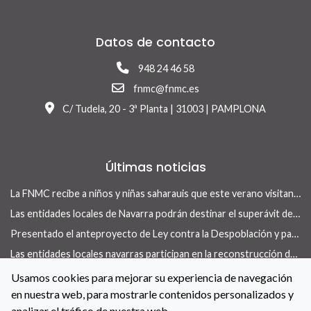
Datos de contacto
948 24 46 58
fnmc@fnmc.es
C/ Tudela, 20 - 3ª Planta | 31003 | PAMPLONA
Últimas noticias
La FNMC recibe a niños y niñas saharauis que este verano visitan Navarra con el programa Vacaciones en Paz
Las entidades locales de Navarra podrán destinar el superávit de 2025 a inversiones financieramente sostenibles tras la aprobación del Real Decreto-ley 13/2026
Presentado el anteproyecto de Ley contra la Despoblación y para el Desarrollo Rural
Las entidades locales navarras participan en la reconstrucción de infraestructuras dañadas por la DANA de 175 municipios valencianos
La revista Concejo centra su nuevo número en las herramientas locales para actuar en vivienda
Usamos cookies para mejorar su experiencia de navegación
en nuestra web, para mostrarle contenidos personalizados y
La FNMC y el Gobierno de Navarra renuevan su convenio para reforzar las políticas de igualdad en las entidades locales
analizar el tráfico de nuestra web.